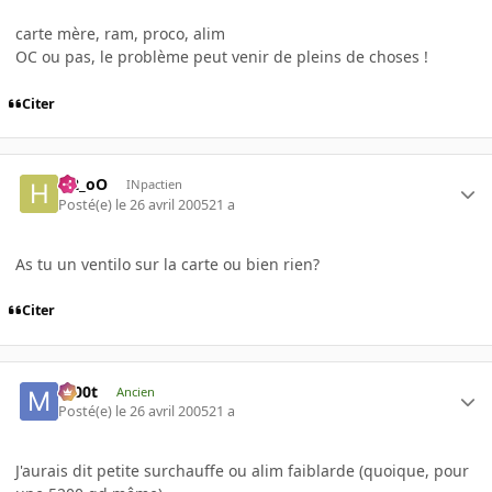
carte mère, ram, proco, alim
OC ou pas, le problème peut venir de pleins de choses !
Citer
H2_oO
INpactien
Posté(e)
le 26 avril 2005
21 a
As tu un ventilo sur la carte ou bien rien?
Citer
m00t
Ancien
Posté(e)
le 26 avril 2005
21 a
J'aurais dit petite surchauffe ou alim faiblarde (quoique, pour