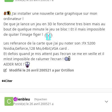
J'ai installer une nouvelle carte graphique sur mon
ordinateur !
De que je lance un jeu en 3D le fonctionne tres bien mais au
bout de quelque minute le jeu se bloc ! Et il mais impossible
de quiter l'image figer !
Les referance de la carte que j'ai pu noter son :FX 5200
Nvidia,Geforce,128 Mo,64bit,VGA card .
Et defois quand je mis attent pas l'ecran se me en veille et il
m'est imposible de ralumer l'ecran !
AIDER MOI !
Modifié
le 26 avril 2005
21 a
par Ortillon
Citer
chienbleu
INpactien
Posté(e)
le 26 avril 2005
21 a