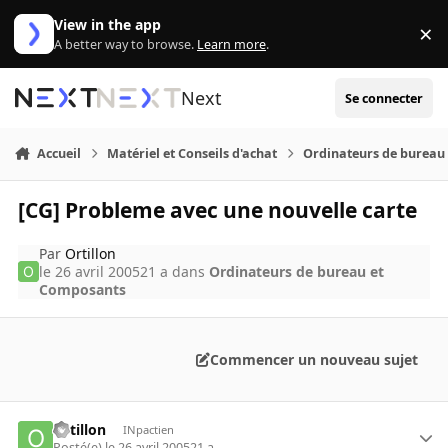
Aller au contenu
View in the app
×
Di
A better way to browse.
Learn more
.
Next
Se connecter
Accueil
Matériel et Conseils d'achat
Ordinateurs de bureau
[CG] Probleme avec une nouvelle carte
Par
Ortillon
le 26 avril 2005
21 a
dans
Ordinateurs de bureau et
Composants
Commencer un nouveau sujet
Ortillon
INpactien
Posté(e)
le 26 avril 2005
21 a