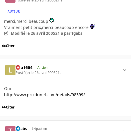
Posté(e)
le 26 avril 2005
21 a
AUTEUR
merci,merci beaucoup
Vraiment petit prix,merci beaucoup encore
Modifié
le 26 avril 2005
21 a
par Tgabs
Citer
lulu1664
Ancien
Posté(e)
le 26 avril 2005
21 a
Oui
http://www.prixdunet.com/details/98399/
Citer
Tgabs
INpactien