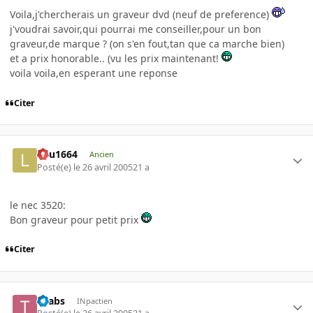
Voila,j'chercherais un graveur dvd (neuf de preference)
j'voudrai savoir,qui pourrai me conseiller,pour un bon
graveur,de marque ? (on s'en fout,tan que ca marche bien)
et a prix honorable.. (vu les prix maintenant!
voila voila,en esperant une reponse
Citer
lulu1664
Ancien
Posté(e)
le 26 avril 2005
21 a
le nec 3520:
Bon graveur pour petit prix
Citer
Tgabs
INpactien