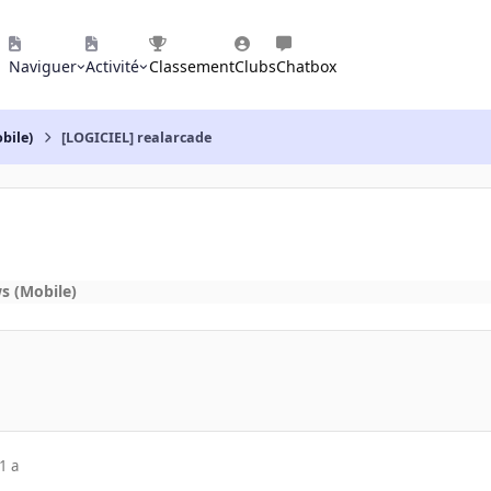
Naviguer
Activité
Classement
Clubs
Chatbox
bile)
[LOGICIEL] realarcade
s (Mobile)
1 a