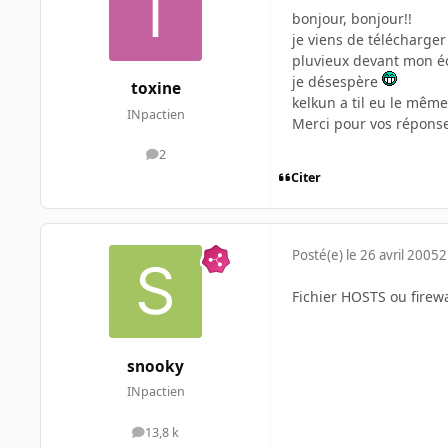
bonjour, bonjour!!
je viens de télécharger
pluvieux devant mon écr
je désespère
toxine
kelkun a til eu le mê
INpactien
Merci pour vos réponses
2
messages
Citer
Posté(e)
le 26 avril 2005
2
Fichier HOSTS ou firewa
snooky
INpactien
13,8 k
messages