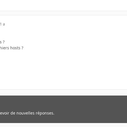
1 a
s ?
chiers hosts ?
cevoir de nouvelles réponses.