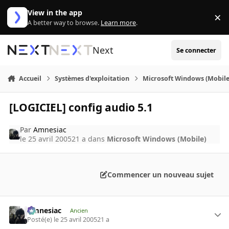
Aller au contenu
View in the app
×
Di
A better way to browse.
Learn more
.
Next
Se connecter
Accueil
Systèmes d'exploitation
Microsoft Windows (Mobile
[LOGICIEL] config audio 5.1
Par
Amnesiac
le 25 avril 2005
21 a
dans
Microsoft Windows (Mobile)
Commencer un nouveau sujet
Amnesiac
Ancien
Posté(e)
le 25 avril 2005
21 a