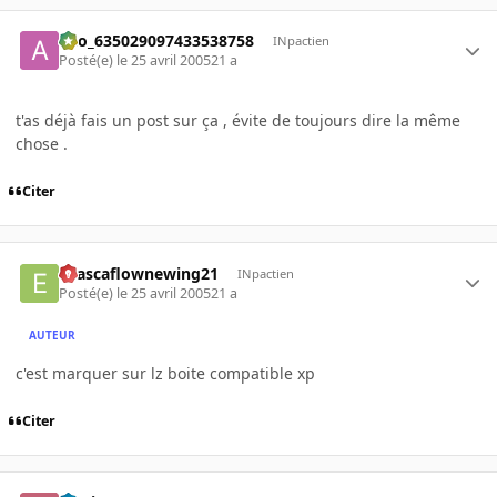
ano_635029097433538758
INpactien
Posté(e)
le 25 avril 2005
21 a
t'as déjà fais un post sur ça , évite de toujours dire la même
chose .
Citer
evascaflownewing21
INpactien
Posté(e)
le 25 avril 2005
21 a
AUTEUR
c'est marquer sur lz boite compatible xp
Citer