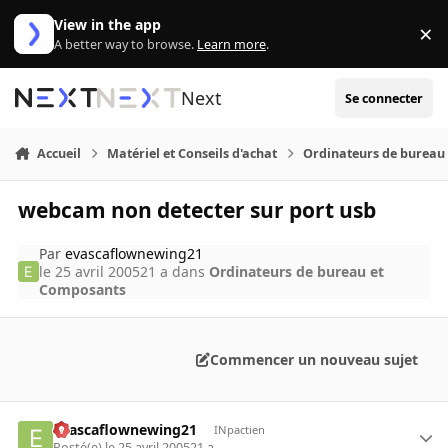
Aller au contenu
View in the app
×
Di
A better way to browse.
Learn more
.
Next
Se connecter
Accueil
Matériel et Conseils d'achat
Ordinateurs de bureau
webcam non detecter sur port usb
Par
evascaflownewing21
le 25 avril 2005
21 a
dans
Ordinateurs de bureau et
Composants
Commencer un nouveau sujet
evascaflownewing21
INpactien
Posté(e)
le 25 avril 2005
21 a