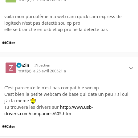
voila mon pbroblème ma web cam quick cam express de
logitech n'est pas detecté sou xp pro
elle se branche en usb et xp pro ne la detecte pas
Citer
ZinZin
INpactien
Posté(e)
le 25 avril 2005
21 a
C'est parcequ'elle n'est pas compatible win xp....
C'est bien la petite webcam de base qui date un peu ? si oui
j'ai la meme
Tu trouvera les drivers sur
http://www.usb-
drivers.com/companies/605.htm
Citer