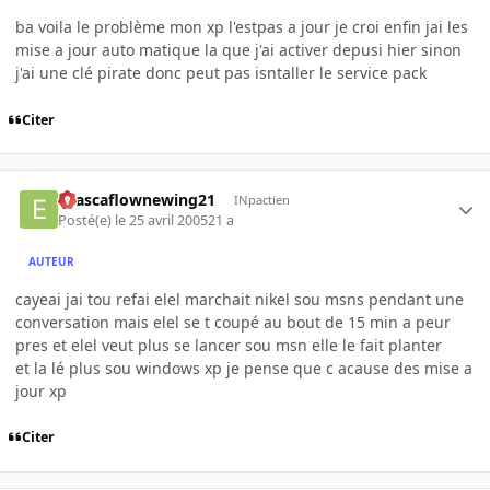
ba voila le problème mon xp l'estpas a jour je croi enfin jai les
mise a jour auto matique la que j'ai activer depusi hier sinon
j'ai une clé pirate donc peut pas isntaller le service pack
Citer
evascaflownewing21
INpactien
Posté(e)
le 25 avril 2005
21 a
AUTEUR
cayeai jai tou refai elel marchait nikel sou msns pendant une
conversation mais elel se t coupé au bout de 15 min a peur
pres et elel veut plus se lancer sou msn elle le fait planter
et la lé plus sou windows xp je pense que c acause des mise a
jour xp
Citer