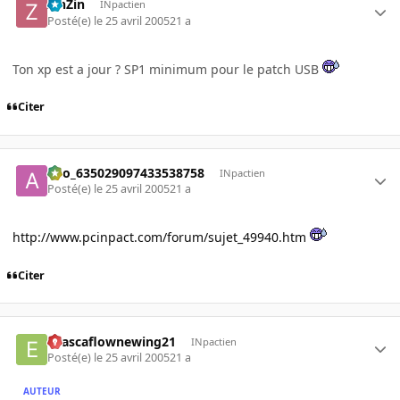
ZinZin
INpactien
Posté(e)
le 25 avril 2005
21 a
Ton xp est a jour ? SP1 minimum pour le patch USB
Citer
ano_635029097433538758
INpactien
Posté(e)
le 25 avril 2005
21 a
http://www.pcinpact.com/forum/sujet_49940.htm
Citer
evascaflownewing21
INpactien
Posté(e)
le 25 avril 2005
21 a
AUTEUR