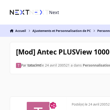
Aller au contenu
Next
Accueil
Ajustements et Personnalisation de PC
Personn
[Mod] Antec PLUSView 100
Par
totoclmt
le 24 avril 2005
21 a
dans
Personnalisatio
Posté(e)
le 24 avril 2005
2