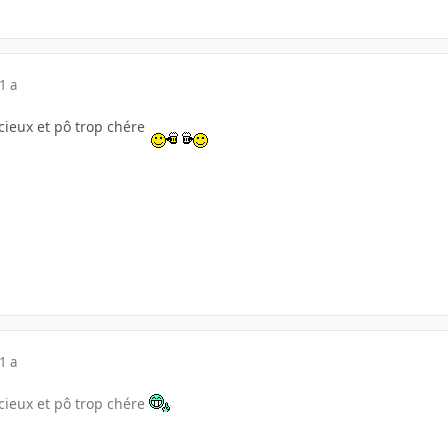
1 a
ncieux et pô trop chére
1 a
ncieux et pô trop chére