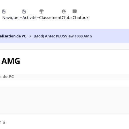
Naviguer
Activité
Classement
Clubs
Chatbox
alisation de PC
[Mod] Antec PLUSView 1000 AMG
0 AMG
n de PC
1 a