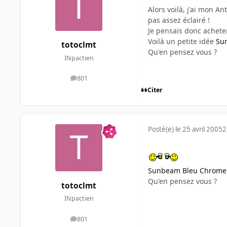
Alors voilà, j'ai mon A
pas assez éclairé !
Je pensais donc achete
Voilà un petite idée
Su
totoclmt
Qu'en pensez vous ?
INpactien
801
messages
Citer
Posté(e)
le 25 avril 2005
2
Sunbeam Bleu Chrome
Qu'en pensez vous ?
totoclmt
INpactien
801
messages