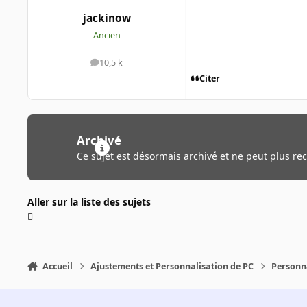
jackinow
Ancien
10,5 k
messages
Citer
Archivé
Ce sujet est désormais archivé et ne peut plus re
Aller sur la liste des sujets
Accueil
Ajustements et Personnalisation de PC
Personn