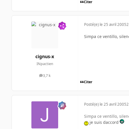
Citer
Posté(e)
le 25 avril 2005
2
Simpa ce ventillo, sile
cignus-x
INpactien
3,7 k
messages
Citer
Posté(e)
le 25 avril 2005
2
Simpa ce ventillo, sile
je suis daccord