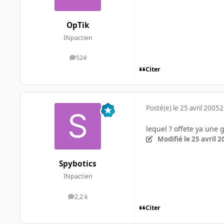
OpTik
INpactien
524
messages
Citer
Posté(e)
le 25 avril 2005
2
lequel ? offete ya une 
Modifié
le 25 avril 
Spybotics
INpactien
2,2 k
messages
Citer