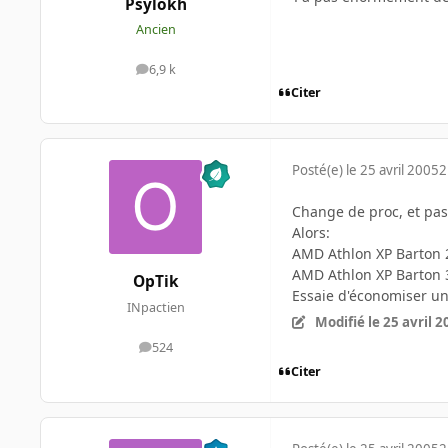
Psylokh
Ancien
6,9 k
messages
Citer
Posté(e)
le 25 avril 2005
2
Change de proc, et pass
Alors:
AMD Athlon XP Barton 
AMD Athlon XP Barton 
OpTik
Essaie d'économiser un
INpactien
Modifié
le 25 avril 
524
messages
Citer