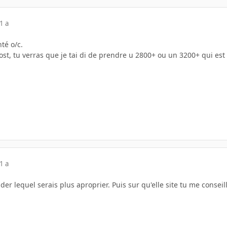
1 a
té o/c.
post, tu verras que je tai di de prendre u 2800+ ou un 3200+ qui es
1 a
nder lequel serais plus aproprier. Puis sur qu'elle site tu me conseill