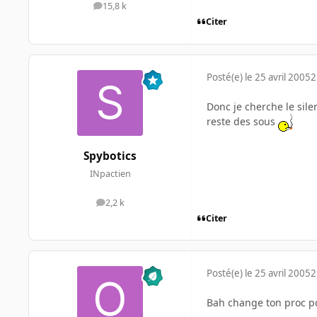
15,8 k
messages
Citer
Posté(e)
le 25 avril 2005
2
Donc je cherche le sile
reste des sous
Spybotics
INpactien
2,2 k
messages
Citer
Posté(e)
le 25 avril 2005
2
Bah change ton proc po