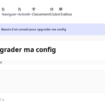
Naviguer
Activité
Classement
Clubs
Chatbox
Besoin d'un conseil pour upgrader ma config
pgrader ma config
at
1 a