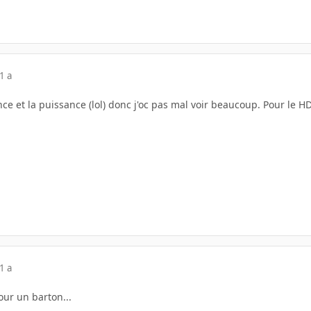
1 a
nce et la puissance (lol) donc j'oc pas mal voir beaucoup. Pour le HD
1 a
ur un barton...