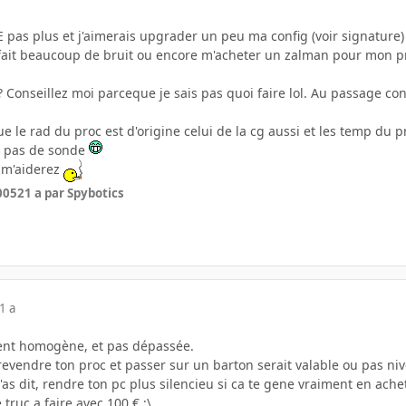
E pas plus et j'aimerais upgrader un peu ma config (voir signature
e fait beaucoup de bruit ou encore m'acheter un zalman pour mon 
 Conseillez moi parceque je sais pas quoi faire lol. Au passage con
que le rad du proc est d'origine celui de la cg aussi et les temp du 
 ya pas de sonde
s m'aiderez
2005
21 a
par Spybotics
1 a
ment homogène, et pas dépassée.
de revendre ton proc et passer sur un barton serait valable ou pas ni
'as dit, rendre ton pc plus silencieu si ca te gene vraiment en ac
ruc a faire avec 100 € :\