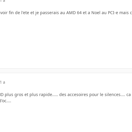
1 a
voir fin de l'ete et je passerais au AMD 64 et a Noel au PCI-e mais c
1 a
D plus gros et plus rapide..... des accesoires pour le silences.... c
'oc....