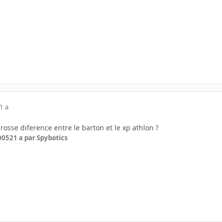
1 a
grosse diference entre le barton et le xp athlon ?
2005
21 a
par Spybotics