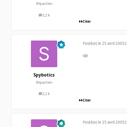
INpactien
2,2 k
messages
Citer
Posté(e)
le 25 avril 2005
2
up
Spybotics
INpactien
2,2 k
messages
Citer
Posté(e)
le 25 avril 2005
2