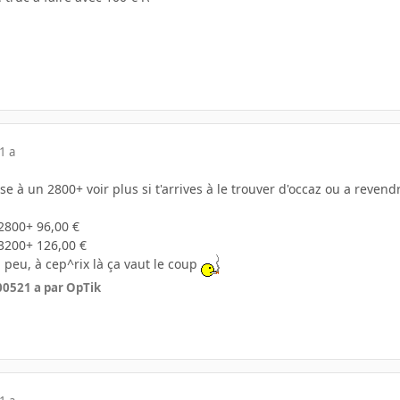
1 a
e à un 2800+ voir plus si t'arrives à le trouver d'occaz ou a revend
2800+ 96,00 €
3200+ 126,00 €
 peu, à cep^rix là ça vaut le coup
2005
21 a
par OpTik