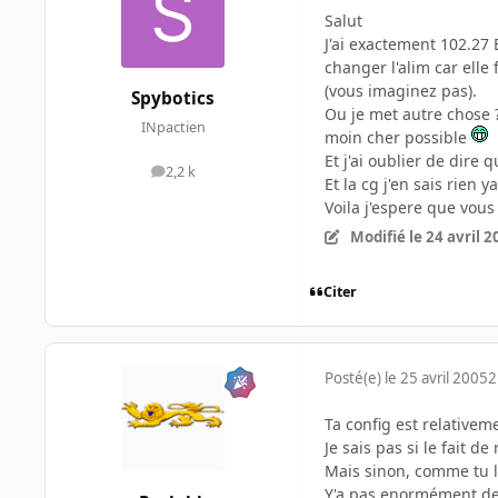
Salut
J'ai exactement 102.27 
changer l'alim car ell
(vous imaginez pas).
Spybotics
Ou je met autre chose ?
INpactien
moin cher possible
Et j'ai oublier de dire 
2,2 k
messages
Et la cg j'en sais rien
Voila j'espere que vou
Modifié
le 24 avril 
Citer
Posté(e)
le 25 avril 2005
2
Ta config est relative
Je sais pas si le fait 
Mais sinon, comme tu l
Y'a pas enormément de t