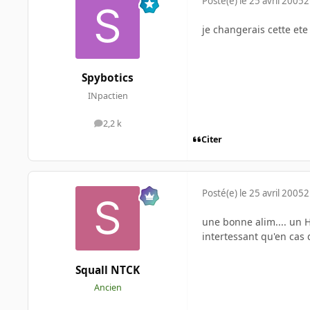
Posté(e)
le 25 avril 2005
2
je changerais cette ete 
Spybotics
INpactien
2,2 k
messages
Citer
Posté(e)
le 25 avril 2005
2
une bonne alim.... un H
intertessant qu'en cas d
Squall NTCK
Ancien