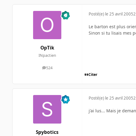
Posté(e)
le 25 avril 2005
2
Le barton est plus orien
Sinon si tu lisais mes 
OpTik
INpactien
524
messages
Citer
Posté(e)
le 25 avril 2005
2
j'ai lus... Mais je dema
Spybotics