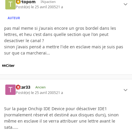
Tartopom
INpactien
Posté(e)
le 25 avril 2005
21 a
AUTEUR
pas mal meme si j'aurais encore un gros bordel dans les
lettres, et heu c'est dans quelle section que l'on peut
desactiver le canal ?
sinon j'avais pensé a mettre l'ide en esclave mais je suis pas
sur que ca marcherai...
Citer
tatar33
Ancien
Posté(e)
le 25 avril 2005
21 a
Sur la page Onchip IDE Device pour désactiver IDE1
(normalement réservé et destiné aux disques durs), sinon
même en esclave il se verra attribuer une lettre avant le
sata.....