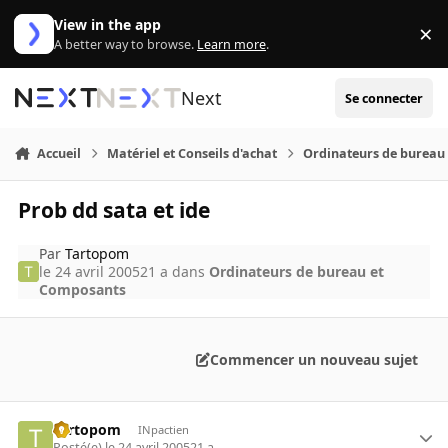
Aller au contenu
View in the app
×
Di
A better way to browse.
Learn more
.
Next
Se connecter
Accueil
Matériel et Conseils d'achat
Ordinateurs de bureau
Prob dd sata et ide
Par
Tartopom
le 24 avril 2005
21 a
dans
Ordinateurs de bureau et
Composants
Commencer un nouveau sujet
Tartopom
INpactien
Posté(e)
le 24 avril 2005
21 a