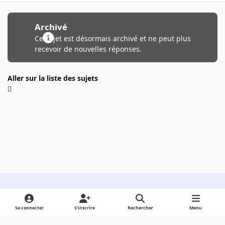
Archivé
Ce sujet est désormais archivé et ne peut plus
recevoir de nouvelles réponses.
Aller sur la liste des sujets
Light Mode
Dark Mode
System Preference
Se connecter
S’inscrire
Rechercher
Menu
Langue
Cookies