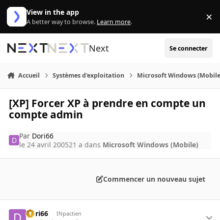
Aller au contenu
View in the app
×
Di
A better way to browse.
Learn more
.
Next
Se connecter
Accueil
Systèmes d'exploitation
Microsoft Windows (Mobile
[XP] Forcer XP à prendre en compte un
compte admin
Par
Dori66
le 24 avril 2005
21 a
dans
Microsoft Windows (Mobile)
Commencer un nouveau sujet
Dori66
INpactien