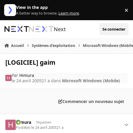
Aller au contenu
View in the app
×
Di
A better way to browse.
Learn more
.
Next
Se connecter
Accueil
Systèmes d'exploitation
Microsoft Windows (Mobile
[LOGICIEL] gaim
Par
Himura
le 24 avril 2005
21 a
dans
Microsoft Windows (Mobile)
Commencer un nouveau sujet
Himura
INpactien
Posté(e)
le 24 avril 2005
21 a