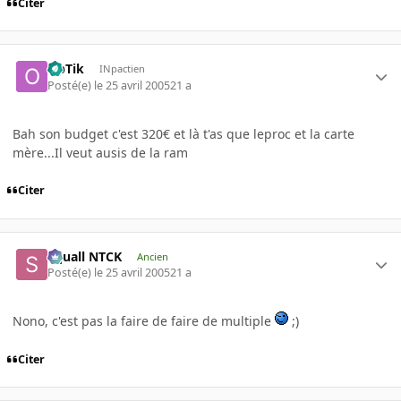
Citer
OpTik
INpactien
Posté(e)
le 25 avril 2005
21 a
Bah son budget c'est 320€ et là t'as que leproc et la carte
mère...Il veut ausis de la ram
Citer
Squall NTCK
Ancien
Posté(e)
le 25 avril 2005
21 a
Nono, c'est pas la faire de faire de multiple
;)
Citer