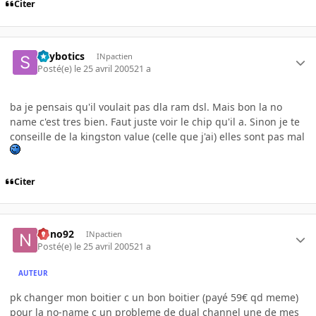
Citer
Spybotics
INpactien
Posté(e)
le 25 avril 2005
21 a
ba je pensais qu'il voulait pas dla ram dsl. Mais bon la no
name c'est tres bien. Faut juste voir le chip qu'il a. Sinon je te
conseille de la kingston value (celle que j'ai) elles sont pas mal
Citer
nono92
INpactien
Posté(e)
le 25 avril 2005
21 a
AUTEUR
pk changer mon boitier c un bon boitier (payé 59€ qd meme)
pour la no-name c un probleme de dual channel une de mes