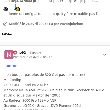
ben déjà, ta 9600 pro, elle est pas PCI express je pense....
et donne ta config actuelle tant qu'à y être (n'oublie pas l'alim'
!)
Modifié
le 24 avril 2005
21 a
par vavanjukebox
Citer
nono92
INpactien
Posté(e)
le 24 avril 2005
21 a
AUTEUR
mon budget pas plus de 320 € et pas sur internet.
Ma Config:
Asus P4PE - Intel P4 2,4Ghz
Memoire NO-NAME 2*512 - Un disque dur ExcelStor de 40Go
et Un disque dur Maxtor de 120Go
Ati Radeon 9600 Pro 128Mo AGP
Graveur cd LG 52X - Graveur DVD Pionner 109d