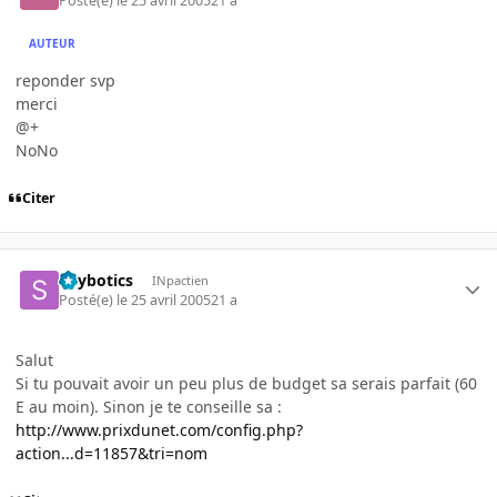
Posté(e)
le 25 avril 2005
21 a
AUTEUR
reponder svp
merci
@+
NoNo
Citer
Spybotics
INpactien
Posté(e)
le 25 avril 2005
21 a
Salut
Si tu pouvait avoir un peu plus de budget sa serais parfait (60
E au moin). Sinon je te conseille sa :
http://www.prixdunet.com/config.php?
action...d=11857&tri=nom