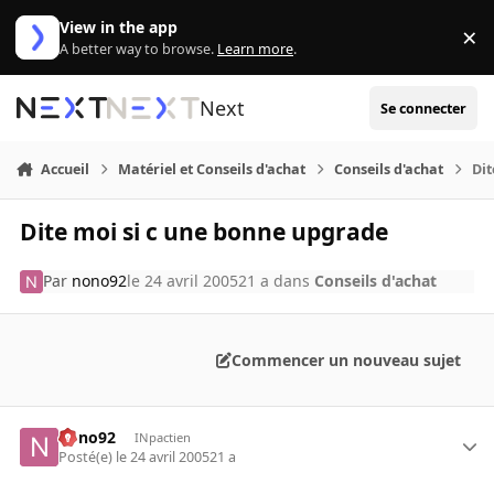
Aller au contenu
View in the app
×
Di
A better way to browse.
Learn more
.
Next
Se connecter
Accueil
Matériel et Conseils d'achat
Conseils d'achat
Dit
Dite moi si c une bonne upgrade
Par
nono92
le 24 avril 2005
21 a
dans
Conseils d'achat
Commencer un nouveau sujet
nono92
INpactien
Posté(e)
le 24 avril 2005
21 a