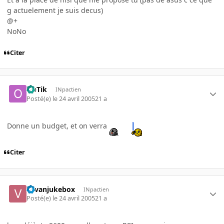
g actuelement je suis decus)
@+
NoNo
Citer
OpTik
INpactien
Posté(e)
le 24 avril 2005
21 a
Donne un budget, et on verra
Citer
vavanjukebox
INpactien
Posté(e)
le 24 avril 2005
21 a