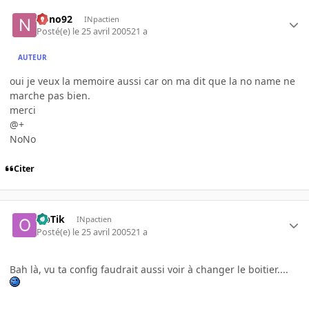
nono92
INpactien
Posté(e)
le 25 avril 2005
21 a
AUTEUR
oui je veux la memoire aussi car on ma dit que la no name ne
marche pas bien.
merci
@+
NoNo
Citer
OpTik
INpactien
Posté(e)
le 25 avril 2005
21 a
Bah là, vu ta config faudrait aussi voir à changer le boitier....