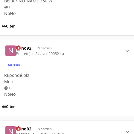
Boitier NO-NAME 350 W
@+
NoNo
Citer
nono92
INpactien
Posté(e)
le 24 avril 2005
21 a
AUTEUR
REpondé plz
Merci
@+
NoNo
Citer
nono92
INpactien