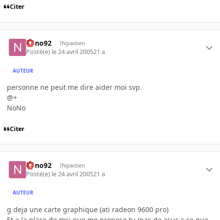
Citer
nono92
INpactien
Posté(e)
le 24 avril 2005
21 a
AUTEUR
personne ne peut me dire aider moi svp.
@+
NoNo
Citer
nono92
INpactien
Posté(e)
le 24 avril 2005
21 a
AUTEUR
g deja une carte graphique (ati radeon 9600 pro)
Et a la place de msi que me propose tu (pas de asus c ce que