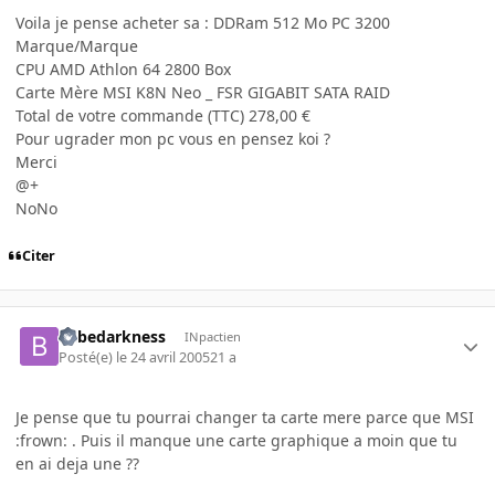
Voila je pense acheter sa : DDRam 512 Mo PC 3200
Marque/Marque
CPU AMD Athlon 64 2800 Box
Carte Mère MSI K8N Neo _ FSR GIGABIT SATA RAID
Total de votre commande (TTC) 278,00 €
Pour ugrader mon pc vous en pensez koi ?
Merci
@+
NoNo
Citer
bebedarkness
INpactien
Posté(e)
le 24 avril 2005
21 a
Je pense que tu pourrai changer ta carte mere parce que MSI
:frown: . Puis il manque une carte graphique a moin que tu
en ai deja une ??