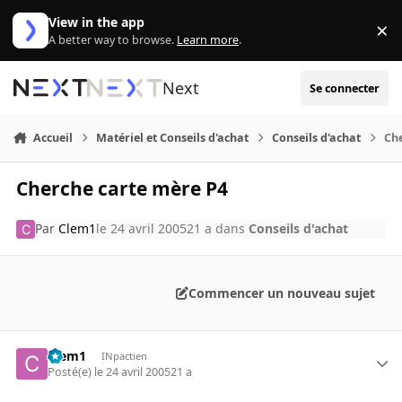
Aller au contenu
View in the app
×
Di
A better way to browse.
Learn more
.
Next
Se connecter
Accueil
Matériel et Conseils d'achat
Conseils d'achat
Ch
Cherche carte mère P4
Par
Clem1
le 24 avril 2005
21 a
dans
Conseils d'achat
Commencer un nouveau sujet
Clem1
INpactien
Posté(e)
le 24 avril 2005
21 a