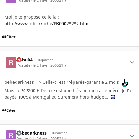
Posté(e)
le 24 avril 2005
21 a
Moi je te propose celle la :
http://www.ldlc.fr/fiche/PB00028282.html
Citer
Bubu94
INpactien
Posté(e)
le 24 avril 2005
21 a
bebedarkness==> Celle-ci est "réparée-garantie 2 mois"
Mais la P4P800 E-Deluxe est une très bonne carte mère. Je l'ai
payée 100€ à Montgallet. Surement hors-budget...
Citer
bebedarkness
INpactien
Posté(e)
le 24 avril 2005
21 a