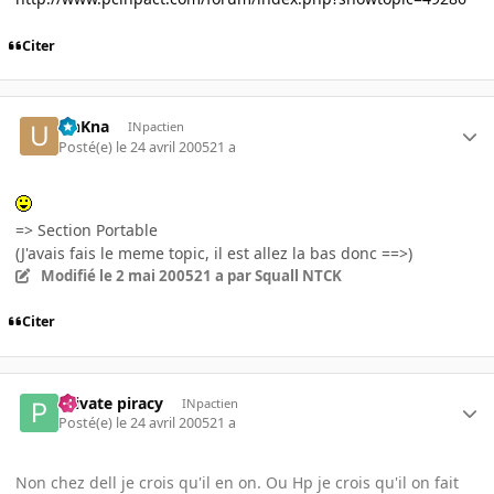
Citer
UnKna
INpactien
Posté(e)
le 24 avril 2005
21 a
=> Section Portable
(J'avais fais le meme topic, il est allez la bas donc ==>)
Modifié
le 2 mai 2005
21 a
par Squall NTCK
Citer
Private piracy
INpactien
Posté(e)
le 24 avril 2005
21 a
Non chez dell je crois qu'il en on. Ou Hp je crois qu'il on fait