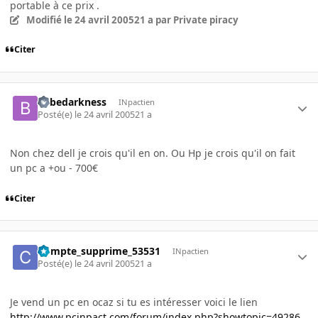
portable à ce prix .
Modifié
le 24 avril 2005
21 a
par Private piracy
Citer
bebedarkness
INpactien
Posté(e)
le 24 avril 2005
21 a
Non chez dell je crois qu'il en on. Ou Hp je crois qu'il on fait
un pc a +ou - 700€
Citer
Compte_supprime_53531
INpactien
Posté(e)
le 24 avril 2005
21 a
Je vend un pc en ocaz si tu es intéresser voici le lien
http://www.pcinpact.com/forum/index.php?showtopic=49286