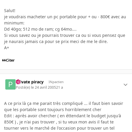
Salut!
je voudrais macheter un pc portable pour + ou - 800€ avec au
minimum:
Dd 40go; 512 mo de ram; cg 64mo....
Si vous savez ou je pourrais trouver ca ou si vous pensez que
je naurais jamais ca pour se prix meci de me le dire.
A+
Citer
Private piracy
INpactien
Posté(e)
le 24 avril 2005
21 a
A ce prix là ça me parait très compliqué ... il faut bien savoir
que les portable sont toujours horriblement cher
Edit : après avoir chercher ( en éttendant le budget jusqu'à
850€ ) , je n'ai pas trouver , si tu veux mon avis il faut te
tourner vers le marché de l'occasion pour trouver un tel