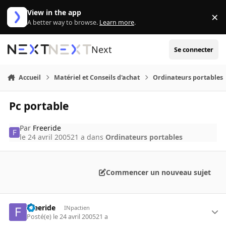
Aller au contenu
View in the app
×
Di
A better way to browse.
Learn more
.
Next
Se connecter
Accueil
Matériel et Conseils d'achat
Ordinateurs portables
Pc portable
Par
Freeride
le 24 avril 2005
21 a
dans
Ordinateurs portables
Commencer un nouveau sujet
Freeride
INpactien
Posté(e)
le 24 avril 2005
21 a