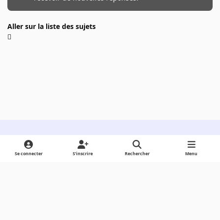
Aller sur la liste des sujets
Light Mode
Dark Mode
System Preference
Se connecter
S’inscrire
Rechercher
Menu
Langue
Cookies
Powered by
Invision Community