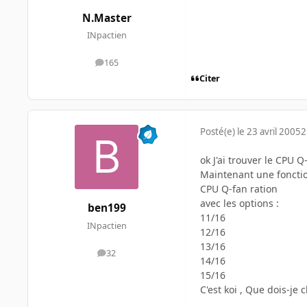
N.Master
INpactien
165
messages
Citer
Posté(e)
le 23 avril 2005
2
ok J'ai trouver le CPU Q
Maintenant une fonction
CPU Q-fan ration
avec les options :
ben199
11/16
INpactien
12/16
13/16
32
messages
14/16
15/16
C'est koi , Que dois-je 