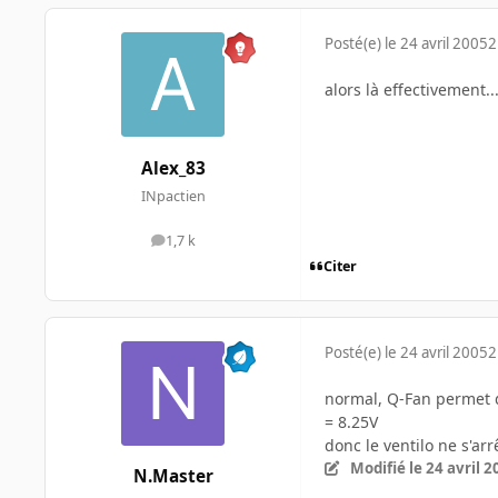
Posté(e)
le 24 avril 2005
2
alors là effectivement...
Alex_83
INpactien
1,7 k
messages
Citer
Posté(e)
le 24 avril 2005
2
normal, Q-Fan permet de
= 8.25V
donc le ventilo ne s'ar
Modifié
le 24 avril 
N.Master