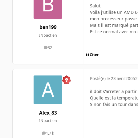
Salut,
Voila j'utilise un AMD 
mon processeur passe 
Mais il est marqué part
ben199
Est ce normal avec ma c
INpactien
32
messages
Citer
Posté(e)
le 23 avril 2005
2
il doit s'arreter a part
Quelle est la temperatu
Sinon fais un tour dans 
Alex_83
INpactien
1,7 k
messages