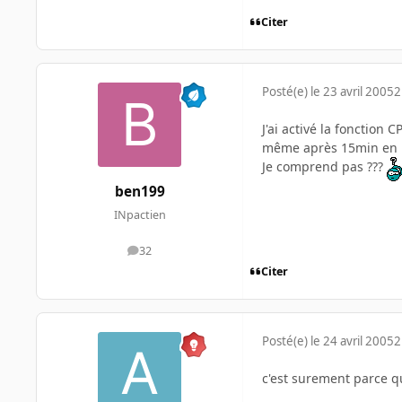
Citer
Posté(e)
le 23 avril 2005
2
J'ai activé la fonctio
même après 15min en id
Je comprend pas ???
ben199
INpactien
32
messages
Citer
Posté(e)
le 24 avril 2005
2
c'est surement parce qu