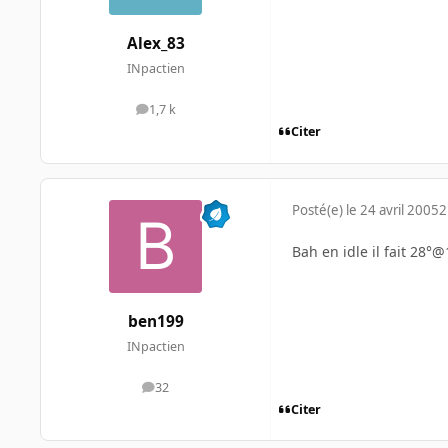
Alex_83
INpactien
1,7 k
messages
Citer
Posté(e)
le 24 avril 2005
2
Bah en idle il fait 28
ben199
INpactien
32
messages
Citer