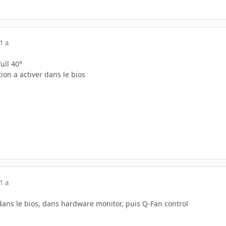
1 a
full 40°
tion a activer dans le bios
1 a
r dans le bios, dans hardware monitor, puis Q-Fan control