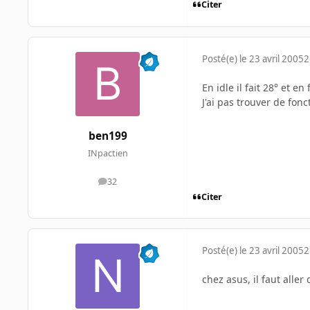
Citer
Posté(e)
le 23 avril 2005
2
En idle il fait 28° et en 
J'ai pas trouver de fonc
ben199
INpactien
32
messages
Citer
Posté(e)
le 23 avril 2005
2
chez asus, il faut alle