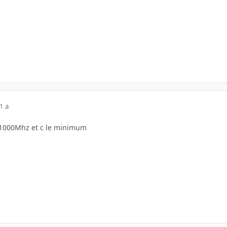
1 a
°@1000Mhz et c le minimum