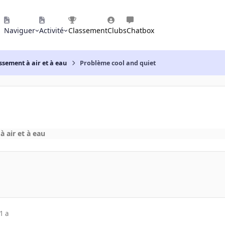
Naviguer
Activité
Classement
Clubs
Chatbox
ssement à air et à eau
Problème cool and quiet
à air et à eau
1 a