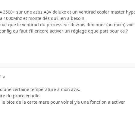
64 3500+ sur une asus A8V deluxe et un ventirad cooler master hyper
a 1000Mhz et monte dès qu'il en a besoin.
out que le ventirad du processeur devrais diminuer (au moin) voir 
onfig ou faut t'il encore activer un réglage qque part pour ca ?
1 a
ir d'une certaine temperature a mon avis.
re du proco en idle.
le bios de la carte mere pour voir si y'a une fonction a activer.