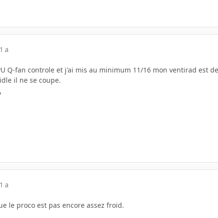
1 a
n CPU Q-fan controle et j'ai mis au minimum 11/16 mon ventirad es
le il ne se coupe.
1 a
e le proco est pas encore assez froid.