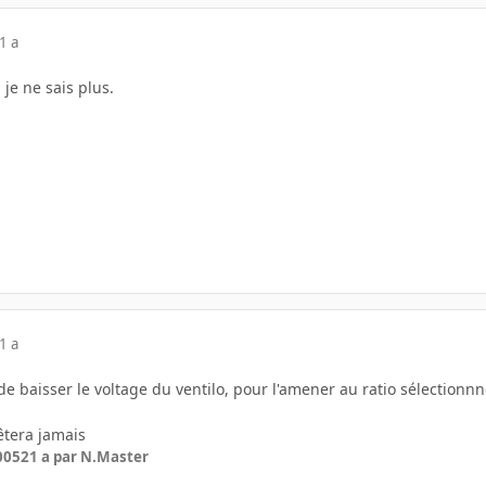
1 a
 je ne sais plus.
1 a
 baisser le voltage du ventilo, pour l'amener au ratio sélectionnné.
rêtera jamais
2005
21 a
par N.Master