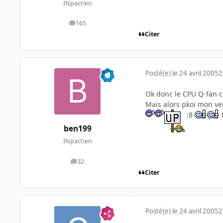
INpactien
165
messages
Citer
Posté(e)
le 24 avril 2005
2
Ok donc le CPU Q-fan co
Mais alors pkoi mon ve
:8
ben199
INpactien
32
messages
Citer
Posté(e)
le 24 avril 2005
2