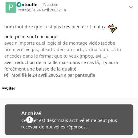
pantoufle
INpactien
Posté(e)
le 24 avril 2005
21 a
hum faut dire que c'est pas trés bien écrit tout ça
petit point sur l'encodage
avec n'importe quel logiciel de montage vidéo (adobe
premiere, vegas, ulead video, arcsorft, virtual dub.....) tu
encodes dans le format que tu veux (mpeg, avi....)
avec reduction de la taille mais dans ce cas là, il y aura
forcément une baisse de la qualité
Modifié
le 24 avril 2005
21 a
par pantoufle
Citer
Archivé
Ce sujet est désormais archivé et ne peut plus
recevoir de nouvelles réponses.