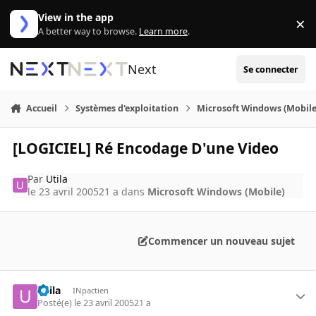
Aller au contenu
View in the app
×
Di
A better way to browse.
Learn more
.
Next
Se connecter
Accueil
Systèmes d'exploitation
Microsoft Windows (Mobile
[LOGICIEL] Ré Encodage D'une Video
Par
Utila
le 23 avril 2005
21 a
dans
Microsoft Windows (Mobile)
Commencer un nouveau sujet
Utila
INpactien
Posté(e)
le 23 avril 2005
21 a