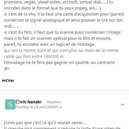
premiere, vegas, ulead video, arcsorft, virtual dub.....) tu
encodes dans le format que tu veux (mpeg, avi....)
si c'est de la vhs, il te faut une carte d'acquisition pour (pareil)
numériser le signal analogique et ainsi pouvoir le lire sur ton
ordi......
si c'est du film, il faut que tu scanne pour numériser l'image
mais il te fait un scanner spécial pour le film et ensuite,
pareil, tu encodes avec un logiciel de montage.
qui ont la meme duré et qui sont plus ou moin de la meme
calité qui font entre 160/200 m
l'encodage ne te fera pas gagner en qualité, au contraire
@+
Citer
Spirit-Nanaki
INpactien
Posté(e)
le 23 avril 2005
21 a
J'crois pas que c'est ca qu'il voulait savoir...
Il cherche tout simplement a reduire la taille d'une video de