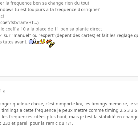
er la frequence ben sa change rien du tout
indows tu est toujours a ta frequence d'orrigine?
cct
coef/fsb/ram/HT...)
le coeff a 10 a la place de 11 ben sa plante direct
" sur "manuel" ou "expert"(depent des cartes) et fait les reglage q
es tutos avant.
1 a
nger quelque chose, c'est nimporte koi, les timings memoire, le vol
 timiings a cette frequence je peux mettre comme timing 2.5 3 3 6
 les frequences citées plus haut, mais je test la stabilité en cha
b 230 et pareil pour la ram c du 1/1.