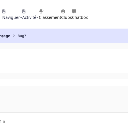
Naviguer
Activité
Classement
Clubs
Chatbox
nçage
Bug?
1 a