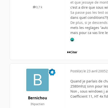
et que jessaye de mont
c'est a dire que sous w
3,7 k
messages
Sa passe pas les test o
dans quel conditions??(
De plus, si je descends 
mets les reglages "auto
mais pour ca vas lire l
Citer
Posté(e)
le 23 avril 2005
2
Quand je parlais de cha
2580mhz( sinn pour les
Non , sous windows j ai
Coefficient 11, HT 4x fs
Bernichou
INpactien