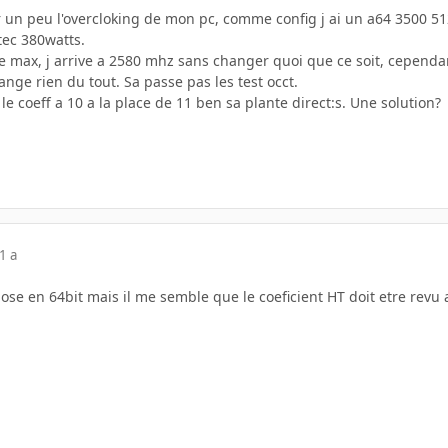
ter un peu l'overcloking de mon pc, comme config j ai un a64 3500 
tec 380watts.
 max, j arrive a 2580 mhz sans changer quoi que ce soit, cependa
nge rien du tout. Sa passe pas les test occt.
le coeff a 10 a la place de 11 ben sa plante direct:s. Une solution?
1 a
ose en 64bit mais il me semble que le coeficient HT doit etre revu