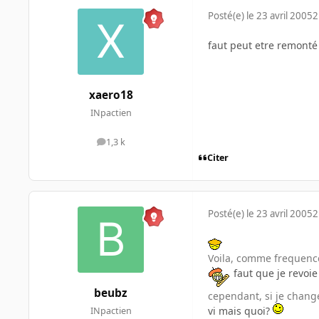
Posté(e)
le 23 avril 2005
2
faut peut etre remonté
xaero18
INpactien
1,3 k
messages
Citer
Posté(e)
le 23 avril 2005
2
Voila, comme frequence
faut que je revoi
beubz
cependant, si je chan
vi mais quoi?
INpactien