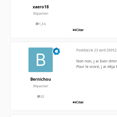
xaero18
INpactien
1,3 k
messages
Citer
Posté(e)
le 23 avril 2005
2
Non non, j ai bien dmini
Pour le vcore, j ai déja
Bernichou
INpactien
32
messages
Citer