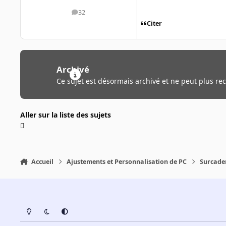
32
messages
Citer
Archivé
Ce sujet est désormais archivé et ne peut plus re
Aller sur la liste des sujets
Accueil
Ajustements et Personnalisation de PC
Surcade
Light Mode
Dark Mode
System Preference