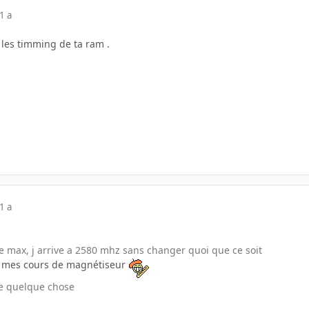
1 a
 les timming de ta ram .
1 a
 max, j arrive a 2580 mhz sans changer quoi que ce soit
e mes cours de magnétiseur
ge quelque chose