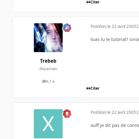
Citer
Posté(e)
le 22 avril 2005
2
tuas lu le tutorial? sin
Trebeb
INpactien
6,1 k
messages
Citer
Posté(e)
le 22 avril 2005
2
ouff je dit pas de conn