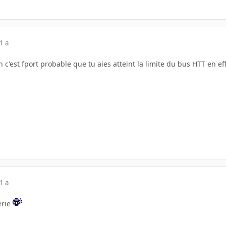
1 a
on c'est fport probable que tu aies atteint la limite du bus HTT en ef
1 a
erie