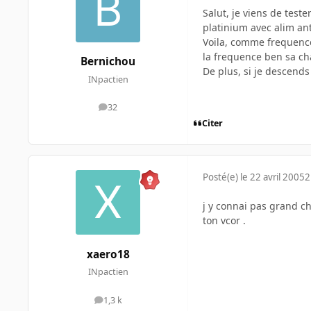
Salut, je viens de tes
platinium avec alim an
Voila, comme frequence
la frequence ben sa cha
Bernichou
De plus, si je descends 
INpactien
32
messages
Citer
Posté(e)
le 22 avril 2005
2
j y connai pas grand ch
ton vcor .
xaero18
INpactien
1,3 k
messages