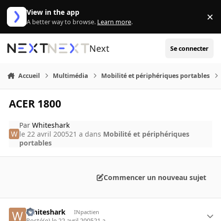
Aller au contenu
View in the app
×
Di
A better way to browse.
Learn more
.
Next
Se connecter
Accueil
Multimédia
Mobilité et périphériques portables
ACER 1800
Par
Whiteshark
le 22 avril 2005
21 a
dans
Mobilité et périphériques
portables
Commencer un nouveau sujet
Whiteshark
INpactien
Posté(e)
le 22 avril 2005
21 a