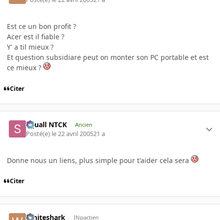
Est ce un bon profit ?
Acer est il fiable ?
Y' a til mieux ?
Et question subsidiare peut on monter son PC portable et est
ce mieux ?
Citer
Squall NTCK
Ancien
Posté(e)
le 22 avril 2005
21 a
Donne nous un liens, plus simple pour t'aider cela sera
Citer
Whiteshark
INpactien