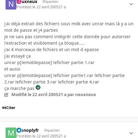
neuxneux
INpactien
Posté(e)
le 22 avril 2005
21 a
j'ai déjà extrait des fichiers sous mdk avec unrar mais là y a un
mot de passe et j4 parties
je ne sais pas comment intégrér cette donnée pour autoriser
l'extraction et visiblement ça bloque.....
j'ai 4 morceaux de fichiers et un mot d epasse
j'ai essayé ça
unrar p[lemotdepasse] lefichier partie 1.rar
et aussi
unrar p[lemotdepasse] lefichier partie1.rar lefichier partie
2.rar lefichier partie 3.rar lefichier partie 4.rar
ça marche pas
Modifié
le 22 avril 2005
21 a
par neuxneux
Citer
monoplyfr
INpactien
Posté(e)
le 22 avril 2005
21 a