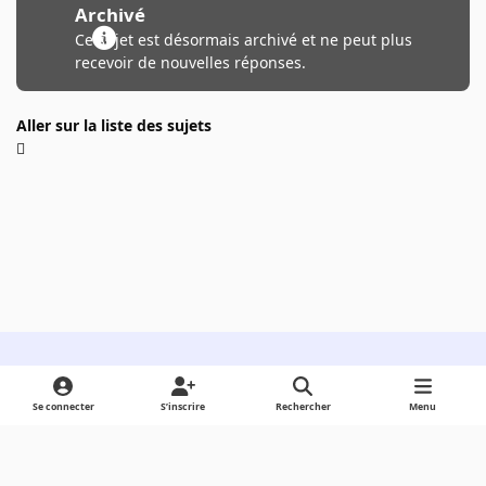
Archivé
Ce sujet est désormais archivé et ne peut plus
recevoir de nouvelles réponses.
Aller sur la liste des sujets
Light Mode
Dark Mode
System Preference
Se connecter
S’inscrire
Rechercher
Menu
Langue
Cookies
Powered by
Invision Community