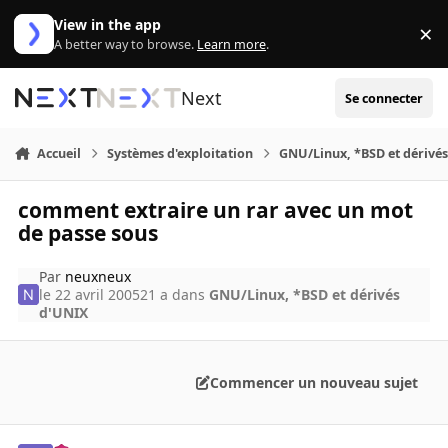
Aller au contenu
View in the app
×
Di
A better way to browse.
Learn more
.
Next
Se connecter
Accueil
Systèmes d'exploitation
GNU/Linux, *BSD et dérivé
comment extraire un rar avec un mot
de passe sous
Par
neuxneux
le 22 avril 2005
21 a
dans
GNU/Linux, *BSD et dérivés
d'UNIX
Commencer un nouveau sujet