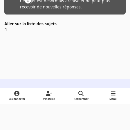
Ce sujet est désormais archivé et ne peut plus
recevoir de nouvelles réponses.
Aller sur la liste des sujets
Light Mode
Dark Mode
System Preference
Se connecter
S’inscrire
Rechercher
Menu
Langue
Cookies
Powered by
Invision Community