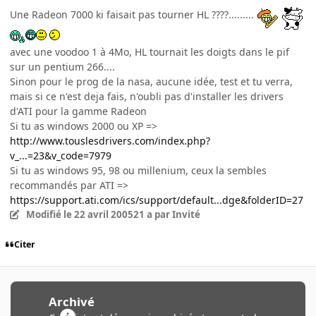
Une Radeon 7000 ki faisait pas tourner HL ????.........
avec une voodoo 1 à 4Mo, HL tournait les doigts dans le pif
sur un pentium 266....
Sinon pour le prog de la nasa, aucune idée, test et tu verra,
mais si ce n'est deja fais, n'oubli pas d'installer les drivers
d'ATI pour la gamme Radeon
Si tu as windows 2000 ou XP =>
http://www.touslesdrivers.com/index.php?
v_...=23&v_code=7979
Si tu as windows 95, 98 ou millenium, ceux la sembles
recommandés par ATI =>
https://support.ati.com/ics/support/default...dge&folderID=27
Modifié
le 22 avril 2005
21 a
par Invité
Citer
Archivé