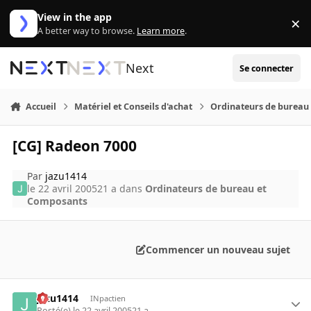
Aller au contenu
View in the app
×
Di
A better way to browse.
Learn more
.
Next
Se connecter
Accueil
Matériel et Conseils d'achat
Ordinateurs de bureau
[CG] Radeon 7000
Par
jazu1414
le 22 avril 2005
21 a
dans
Ordinateurs de bureau et
Composants
Commencer un nouveau sujet
jazu1414
INpactien
Posté(e)
le 22 avril 2005
21 a