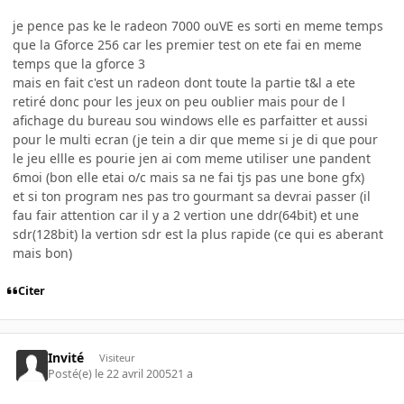
je pence pas ke le radeon 7000 ouVE es sorti en meme temps
que la Gforce 256 car les premier test on ete fai en meme
temps que la gforce 3
mais en fait c'est un radeon dont toute la partie t&l a ete
retiré donc pour les jeux on peu oublier mais pour de l
afichage du bureau sou windows elle es parfaitter et aussi
pour le multi ecran (je tein a dir que meme si je di que pour
le jeu ellle es pourie jen ai com meme utiliser une pandent
6moi (bon elle etai o/c mais sa ne fai tjs pas une bone gfx)
et si ton program nes pas tro gourmant sa devrai passer (il
fau fair attention car il y a 2 vertion une ddr(64bit) et une
sdr(128bit) la vertion sdr est la plus rapide (ce qui es aberant
mais bon)
Citer
Invité
Visiteur
Posté(e)
le 22 avril 2005
21 a