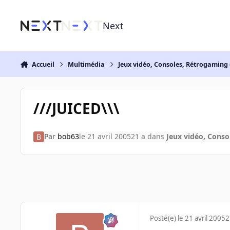
Aller au contenu
Next
Accueil
Multimédia
Jeux vidéo, Consoles, Rétrogaming 
///JUICED\\\
Par
bob63
le 21 avril 2005
21 a
dans
Jeux vidéo, Conso
Posté(e)
le 21 avril 2005
2