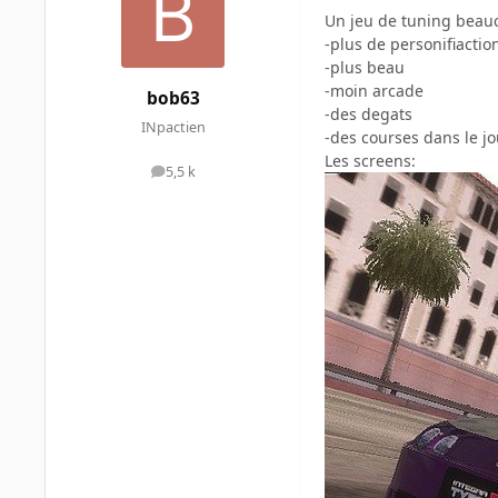
Un jeu de tuning beau
-plus de personifiaction
-plus beau
-moin arcade
bob63
-des degats
INpactien
-des courses dans le jo
Les screens:
5,5 k
messages