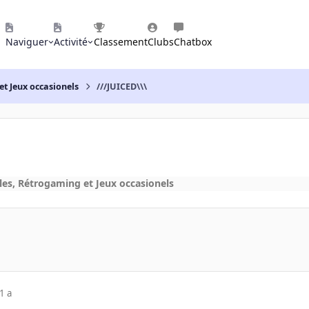
Naviguer
Activité
Classement
Clubs
Chatbox
et Jeux occasionels
///JUICED\\\
les, Rétrogaming et Jeux occasionels
1 a