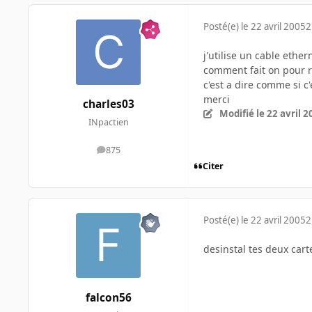
Posté(e)
le 22 avril 2005
2
j'utilise un cable ethe
comment fait on pour r
c'est a dire comme si c
merci
charles03
Modifié
le 22 avril 
INpactien
875
messages
Citer
Posté(e)
le 22 avril 2005
2
desinstal tes deux cart
falcon56