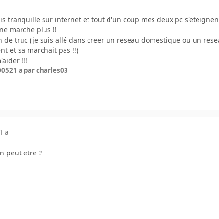
étais tranquille sur internet et tout d'un coup mes deux pc s'eteig
ne marche plus !!
ein de truc (je suis allé dans creer un reseau domestique ou un rese
t et sa marchait pas !!)
aider !!!
2005
21 a
par charles03
1 a
n peut etre ?