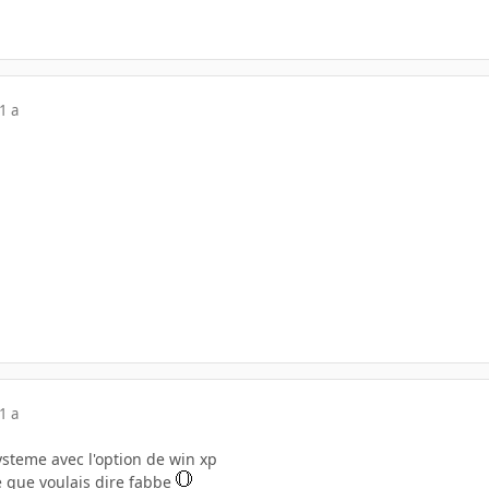
1 a
1 a
ysteme avec l'option de win xp
e que voulais dire fabbe