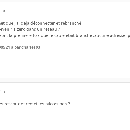
1 a
rnet que j'ai deja déconnecter et rebranché.
evenir a zero dans un reseau ?
'etait la premiere fois que le cable etait branché :aucune adresse 
2005
21 a
par charles03
1 a
es reseaux et remet les pilotes non ?