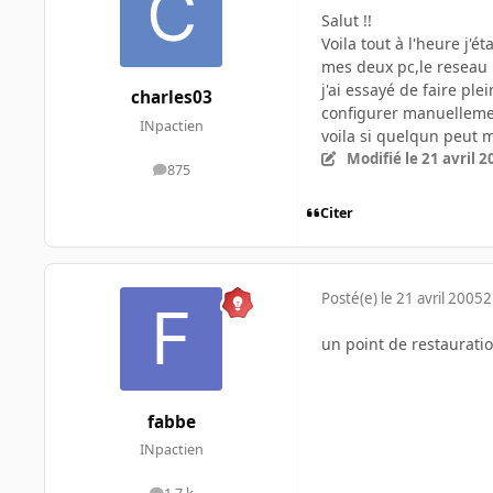
Salut !!
Voila tout à l'heure j'
mes deux pc,le reseau 
j'ai essayé de faire pl
charles03
configurer manuellemen
INpactien
voila si quelqun peut m'
Modifié
le 21 avril 
875
messages
Citer
Posté(e)
le 21 avril 2005
2
un point de restauratio
fabbe
INpactien