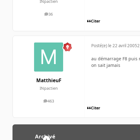
INpactien
36
messages
Citer
Posté(e)
le 22 avril 2005
2
au démarrage F8 puis r
on sait jamais
MatthieuF
INpactien
463
messages
Citer
Archivé