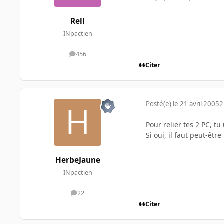
Rell
INpactien
456
messages
Citer
Posté(e)
le 21 avril 2005
2
Pour relier tes 2 PC, tu
Si oui, il faut peut-êtr
HerbeJaune
INpactien
22
messages
Citer