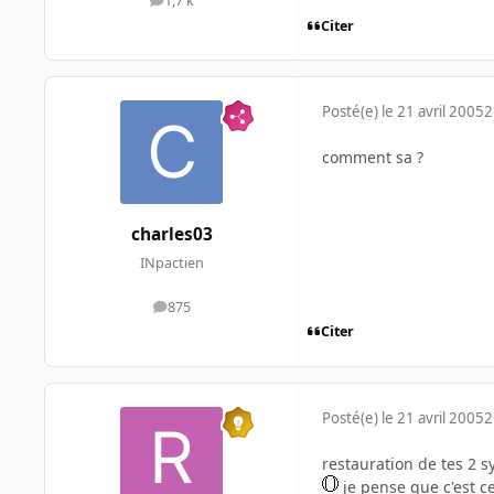
1,7 k
messages
Citer
Posté(e)
le 21 avril 2005
2
comment sa ?
charles03
INpactien
875
messages
Citer
Posté(e)
le 21 avril 2005
2
restauration de tes 2 s
je pense que c'est c