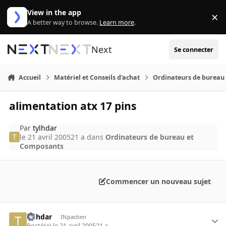
Aller au contenu
View in the app
×
Di
A better way to browse.
Learn more
.
Next
Se connecter
Accueil
Matériel et Conseils d'achat
Ordinateurs de bureau
alimentation atx 17 pins
Par
tylhdar
le 21 avril 2005
21 a
dans
Ordinateurs de bureau et
Composants
Commencer un nouveau sujet
tylhdar
INpactien
Posté(e)
le 21 avril 2005
21 a