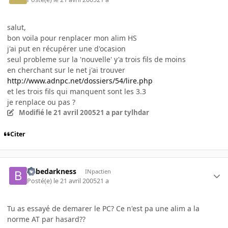
salut,
bon voila pour renplacer mon alim HS
j'ai put en récupérer une d'ocasion
seul probleme sur la 'nouvelle' y'a trois fils de moins
en cherchant sur le net j'ai trouver
http://www.adnpc.net/dossiers/54/lire.php
et les trois fils qui manquent sont les 3.3
je renplace ou pas ?
Modifié
le 21 avril 2005
21 a
par tylhdar
Citer
bebedarkness
INpactien
Posté(e)
le 21 avril 2005
21 a
Tu as essayé de demarer le PC? Ce n'est pa une alim a la
norme AT par hasard??