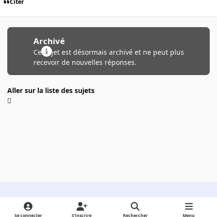
Citer
Archivé
Ce sujet est désormais archivé et ne peut plus
recevoir de nouvelles réponses.
Aller sur la liste des sujets
Light Mode
Dark Mode
System Preference
Se connecter
S’inscrire
Rechercher
Menu