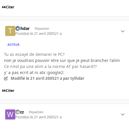
Citer
tylhdar
INpactien
Posté(e)
le 21 avril 2005
21 a
AUTEUR
Tu as essayé de demarer le PC?
non je voudrais pouvoir etre sur que je peut brancher l'alim
Ce n'est pa une alim a la norme AT par hasard??
y' a pas ecrit at ni atx :google2:
Modifié
le 21 avril 2005
21 a
par tylhdar
Citer
wizz
INpactien
Posté(e)
le 21 avril 2005
21 a