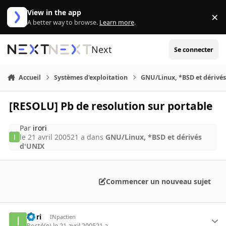
Aller au contenu
View in the app
×
Di
A better way to browse.
Learn more
.
Next
Se connecter
Accueil
Systèmes d'exploitation
GNU/Linux, *BSD et dérivé
[RESOLU] Pb de resolution sur portable
Par
irori
le 21 avril 2005
21 a
dans
GNU/Linux, *BSD et dérivés
d'UNIX
Commencer un nouveau sujet
irori
INpactien
Posté(e)
le 21 avril 2005
21 a