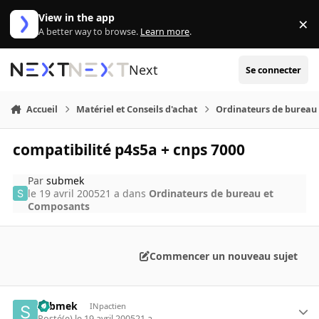
Aller au contenu
View in the app
×
Di
A better way to browse.
Learn more
.
Next
Se connecter
Accueil
Matériel et Conseils d'achat
Ordinateurs de bureau
compatibilité p4s5a + cnps 7000
Par
submek
le 19 avril 2005
21 a
dans
Ordinateurs de bureau et
Composants
Commencer un nouveau sujet
submek
INpactien
Posté(e)
le 19 avril 2005
21 a