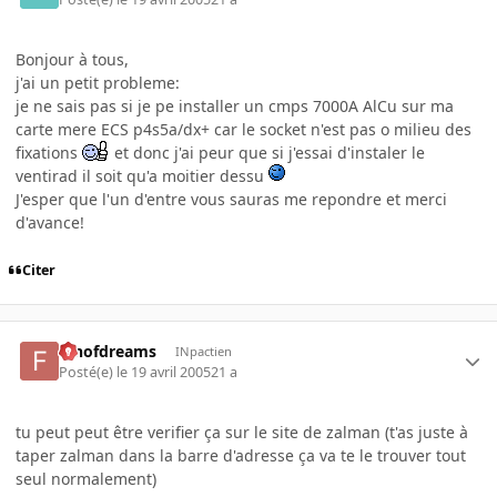
Bonjour à tous,
j'ai un petit probleme:
je ne sais pas si je pe installer un cmps 7000A AlCu sur ma
carte mere ECS p4s5a/dx+ car le socket n'est pas o milieu des
fixations
et donc j'ai peur que si j'essai d'instaler le
ventirad il soit qu'a moitier dessu
J'esper que l'un d'entre vous sauras me repondre et merci
d'avance!
Citer
fanofdreams
INpactien
Posté(e)
le 19 avril 2005
21 a
tu peut peut être verifier ça sur le site de zalman (t'as juste à
taper zalman dans la barre d'adresse ça va te le trouver tout
seul normalement)