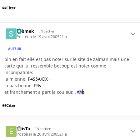
Citer
submek
INpactien
Posté(e)
le 19 avril 2005
21 a
AUTEUR
bin en fait elle est pas noter sur le site de zalman mais une
carte qui lui ressemble bocoup est noter comme
incompatible:
la mienne:
P4S5A/DX+
la pas bonne:
P4v
et franchement a part la couleur...
Citer
eXisTa
INpactien
Posté(e)
le 20 avril 2005
21 a