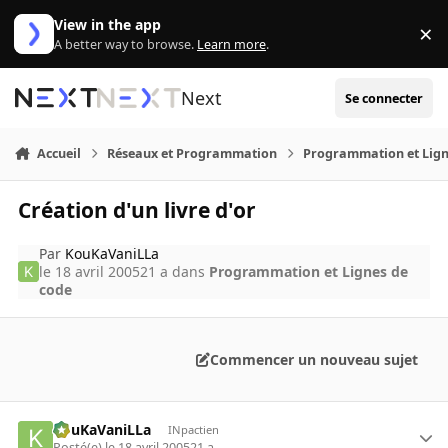
Aller au contenu
View in the app
×
Di
A better way to browse.
Learn more
.
Next
Se connecter
Accueil
Réseaux et Programmation
Programmation et Lign
Création d'un livre d'or
Par
KouKaVaniLLa
le 18 avril 2005
21 a
dans
Programmation et Lignes de
code
Commencer un nouveau sujet
KouKaVaniLLa
INpactien
Posté(e)
le 18 avril 2005
21 a