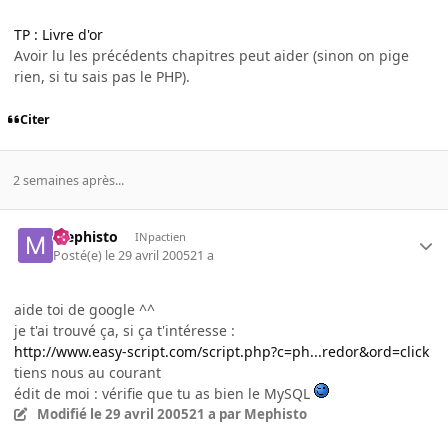
TP : Livre d'or
Avoir lu les précédents chapitres peut aider (sinon on pige
rien, si tu sais pas le PHP).
Citer
2 semaines après...
Mephisto
INpactien
Posté(e)
le 29 avril 2005
21 a
aide toi de google ^^
je t'ai trouvé ça, si ça t'intéresse :
http://www.easy-script.com/script.php?c=ph...redor&ord=click
tiens nous au courant
édit de moi : vérifie que tu as bien le MySQL
Modifié
le 29 avril 2005
21 a
par Mephisto