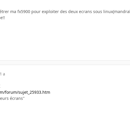
étrer ma fx5900 pour exploiter des deux ecrans sous linux(mandrake
e!!
1 a
X
om/forum/sujet_25933.htm
ieurs écrans"