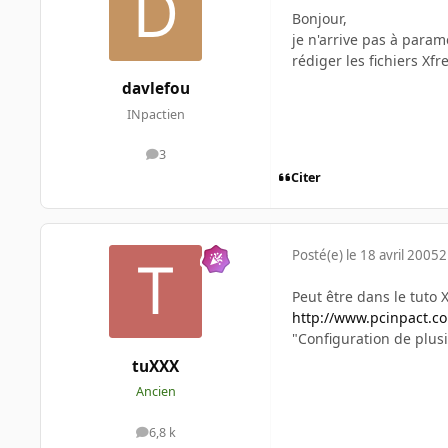
Bonjour,
je n'arrive pas à param
rédiger les fichiers Xfre
davlefou
INpactien
3
messages
Citer
Posté(e)
le 18 avril 2005
2
Peut être dans le tuto 
http://www.pcinpact.c
"Configuration de plus
tuXXX
Ancien
6,8 k
messages