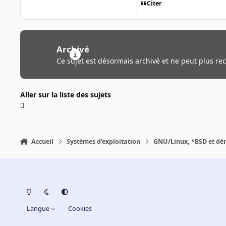
Citer
Archivé
Ce sujet est désormais archivé et ne peut plus re
Aller sur la liste des sujets
Accueil
Systèmes d'exploitation
GNU/Linux, *BSD et dé
Light Mode
Dark Mode
System Preference
Langue
Cookies