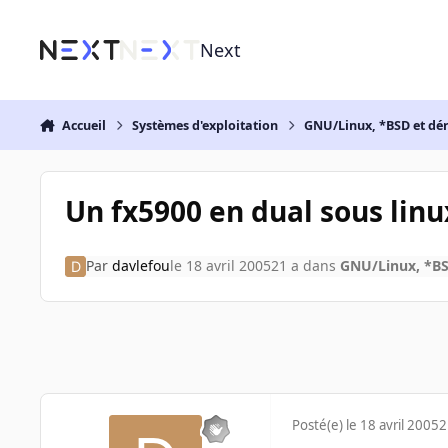
Aller au contenu
Next
Accueil
Systèmes d'exploitation
GNU/Linux, *BSD et dé
Un fx5900 en dual sous linu
Par
davlefou
le 18 avril 2005
21 a
dans
GNU/Linux, *BS
Posté(e)
le 18 avril 2005
2