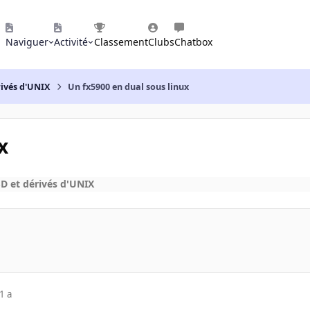
Naviguer
Activité
Classement
Clubs
Chatbox
rivés d'UNIX
Un fx5900 en dual sous linux
x
D et dérivés d'UNIX
1 a