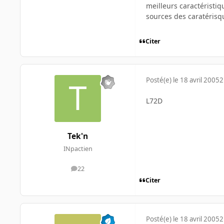
meilleurs caractéristi
sources des caratérisq
Citer
Posté(e)
le 18 avril 2005
2
L72D
Tek'n
INpactien
22
messages
Citer
Posté(e)
le 18 avril 2005
2