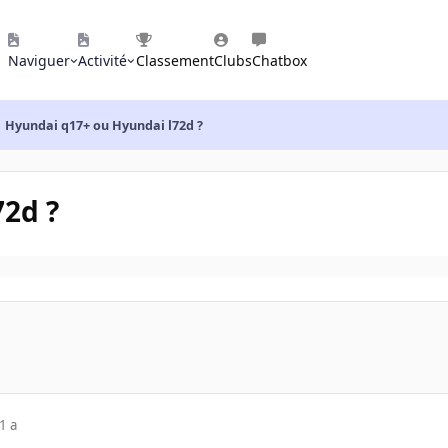
Naviguer
Activité
Classement
Clubs
Chatbox
Hyundai q17+ ou Hyundai l72d ?
2d ?
1 a