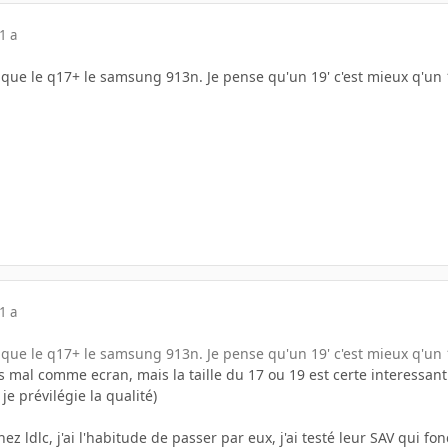
1 a
que le q17+ le samsung 913n. Je pense qu'un 19' c'est mieux q'un 
1 a
que le q17+ le samsung 913n. Je pense qu'un 19' c'est mieux q'un 
r pas mal comme ecran, mais la taille du 17 ou 19 est certe interessa
je prévilégie la qualité)
ez ldlc, j'ai l'habitude de passer par eux, j'ai testé leur SAV qui