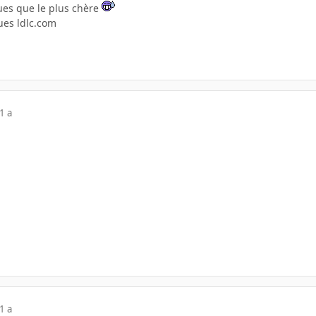
ques que le plus chère
ues ldlc.com
1 a
1 a