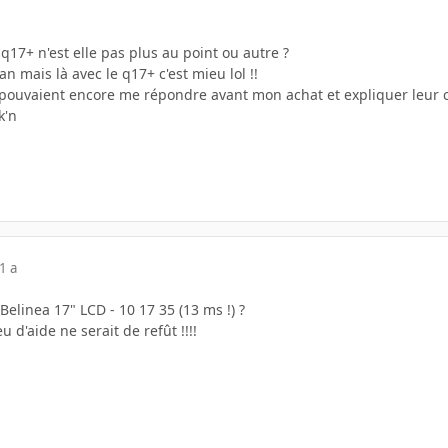
q17+ n'est elle pas plus au point ou autre ?
n mais là avec le q17+ c'est mieu lol !!
pouvaient encore me répondre avant mon achat et expliquer leur cho
k'n
1 a
elinea 17" LCD - 10 17 35 (13 ms !) ?
u d'aide ne serait de refût !!!!