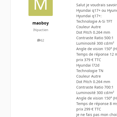
Salut je voudrais savoi
Hyundai q17+ ou Hyund
Hyundai q17+:
Technologie A-Si TFT
maoboy
Couleur Autre
INpactien
Dot Pitch 0.264 mm
Contraste Ratio 500:1
62
messages
Luminosité 300 cd/m²
Angle de vision 150° (H)
Temps de réponse 12 
prix 379 € TTC
Hyundai l72d
Technologie TN
Couleur Autre
Dot Pitch 0.264 mm
Contraste Ratio 700:1
Luminosité 300 cd/m²
Angle de vision 150° (H)
Temps de réponse 8 m
prix 299 € TTC
je ne fais pas mon choi