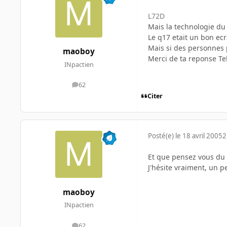
L72D
Mais la technologie du 
Le q17 etait un bon ecra
Mais si des personnes 
maoboy
Merci de ta reponse Te
INpactien
62
messages
Citer
Posté(e)
le 18 avril 2005
2
Et que pensez vous du B
J'hésite vraiment, un pe
maoboy
INpactien
62