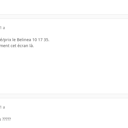
1 a
é/prix le Belinea 10 17 35.
ement cet écran là.
1 a
s ?????