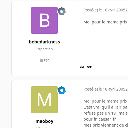
Posté(e)
le 18 avril 2005
2
Moi pour le meme prix 
bebedarkness
INpactien
570
messages
Citer
Posté(e)
le 18 avril 2005
2
Moi pour le meme prix 
C'est vrai qu'il a l'ai
refuse pas un 19" mais 
pour fr_caesar_fr
maoboy
mes prix viennent de ch