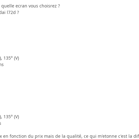
r quelle ecran vous choisrez ?
ai l72d ?
, 135° (V)
ms
, 135° (V)
s
x en fonction du prix mais de la qualité, ce qui m'etonne c'est la di