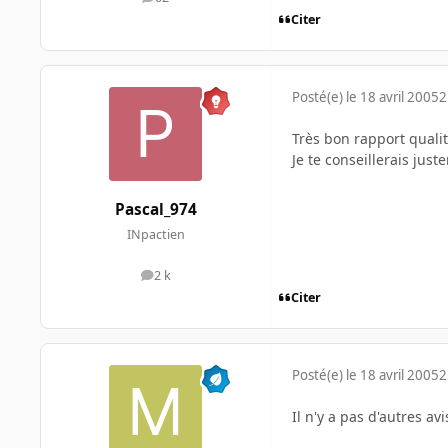
messages
Citer
Posté(e)
le 18 avril 2005
2
Très bon rapport qualit
Je te conseillerais just
Pascal_974
INpactien
2 k
messages
Citer
Posté(e)
le 18 avril 2005
2
Il n'y a pas d'autres avi