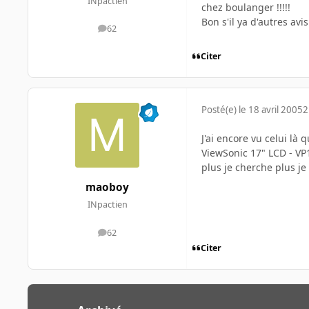
INpactien
chez boulanger !!!!!
Bon s'il ya d'autres avi
62
messages
Citer
Posté(e)
le 18 avril 2005
2
J'ai encore vu celui là
ViewSonic 17" LCD - VP
plus je cherche plus j
maoboy
INpactien
62
messages
Citer