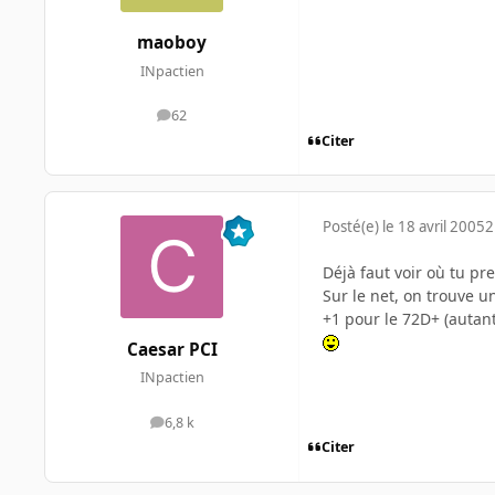
maoboy
INpactien
62
messages
Citer
Posté(e)
le 18 avril 2005
2
Déjà faut voir où tu pr
Sur le net, on trouve un
+1 pour le 72D+ (autant
Caesar PCI
INpactien
6,8 k
messages
Citer