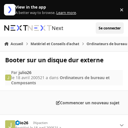
Aller au contenu
View in the app
×
Di
A better way to browse.
Learn more
.
Next
Se connecter
Accueil
Matériel et Conseils d'achat
Ordinateurs de bureau
Booter sur un disque dur externe
Par
julio26
le 18 avril 2005
21 a
dans
Ordinateurs de bureau et
Composants
Commencer un nouveau sujet
julio26
INpactien
Posté(e)
le 18 avril 2005
21 a