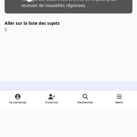
recevoir de nouvelles réponses.
Aller sur la liste des sujets
Light Mode
Dark Mode
System Preference
Se connecter
S’inscrire
Rechercher
Menu
Langue
Cookies
Powered by
Invision Community