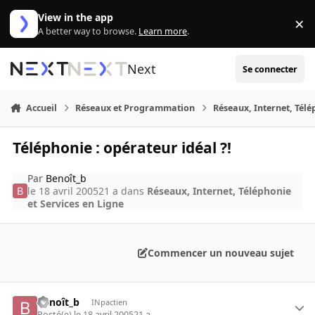
Aller au contenu
View in the app
×
Di
A better way to browse.
Learn more
.
Next
Se connecter
Accueil
Réseaux et Programmation
Réseaux, Internet, Télé
Téléphonie : opérateur idéal ?!
Par
Benoît_b
le 18 avril 2005
21 a
dans
Réseaux, Internet, Téléphonie
et Services en Ligne
Commencer un nouveau sujet
Benoît_b
INpactien
Posté(e)
le 18 avril 2005
21 a