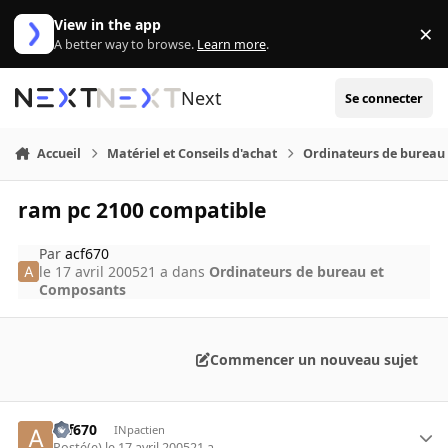
Aller au contenu
View in the app
×
Di
A better way to browse.
Learn more
.
Next
Se connecter
Accueil
Matériel et Conseils d'achat
Ordinateurs de bureau
ram pc 2100 compatible
Par
acf670
le 17 avril 2005
21 a
dans
Ordinateurs de bureau et
Composants
Commencer un nouveau sujet
acf670
INpactien
Posté(e)
le 17 avril 2005
21 a