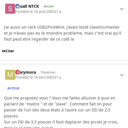
Squall NTCK
Ancien
Posté(e)
le 18 avril 2005
21 a
J'ai aussi un rack USB2/FireWire, j'avais testé slave/cs/master
et je n'avais pas eu le moindre probleme, mais c"est vrai qu'il
faut peut etre regarder de ce coté la
Citer
marymora
INpactien
Posté(e)
le 18 avril 2005
21 a
AUTEUR
Que me proposez vous ? Vous me faites allusion à quoi en
parlant de "maitre " et de "slave". Comment fait on pour
passer de l'un des deux états à l'autre sur un DD de 2,5
pouces.
Sur un DD de 3,5 pouces il faut deplacer des picots je crois,
mais la je n'en vois aucun.