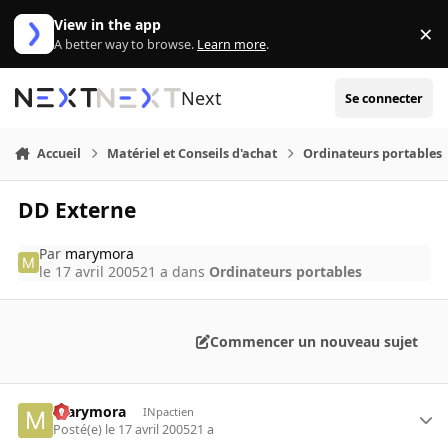
Aller au contenu
View in the app
×
Di
A better way to browse.
Learn more
.
Next
Se connecter
Accueil
Matériel et Conseils d'achat
Ordinateurs portables
DD Externe
Par
marymora
le 17 avril 2005
21 a
dans
Ordinateurs portables
Commencer un nouveau sujet
marymora
INpactien
Posté(e)
le 17 avril 2005
21 a