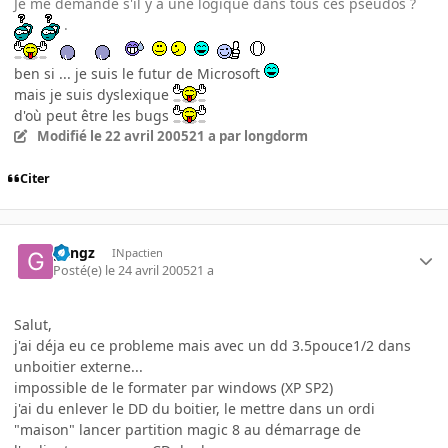
Je me demande s'il y a une logique dans tous ces pseudos ?
.
ben si ... je suis le futur de Microsoft
mais je suis dyslexique
d'où peut être les bugs
Modifié
le 22 avril 2005
21 a
par longdorm
Citer
gangz
INpactien
Posté(e)
le 24 avril 2005
21 a
Salut,
j'ai déja eu ce probleme mais avec un dd 3.5pouce1/2 dans
unboitier externe...
impossible de le formater par windows (XP SP2)
j'ai du enlever le DD du boitier, le mettre dans un ordi
"maison" lancer partition magic 8 au démarrage de