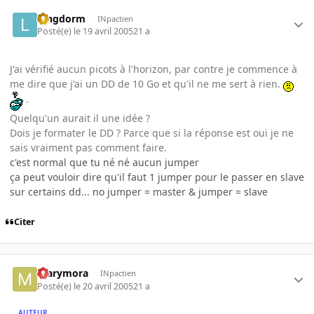
longdorm
INpactien
Posté(e)
le 19 avril 2005
21 a
J'ai vérifié aucun picots à l'horizon, par contre je commence à
me dire que j'ai un DD de 10 Go et qu'il ne me sert à rien.
.
Quelqu'un aurait il une idée ?
Dois je formater le DD ? Parce que si la réponse est oui je ne
sais vraiment pas comment faire.
c'est normal que tu né né aucun jumper
ça peut vouloir dire qu'il faut 1 jumper pour le passer en slave
sur certains dd... no jumper = master & jumper = slave
Citer
marymora
INpactien
Posté(e)
le 20 avril 2005
21 a
AUTEUR