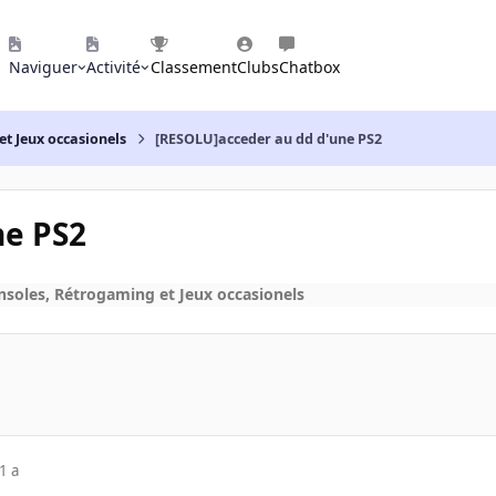
Naviguer
Activité
Classement
Clubs
Chatbox
et Jeux occasionels
[RESOLU]acceder au dd d'une PS2
ne PS2
nsoles, Rétrogaming et Jeux occasionels
1 a