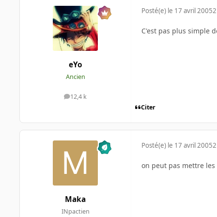
Posté(e)
le 17 avril 2005
2
C'est pas plus simple d
eYo
Ancien
12,4 k
messages
Citer
Posté(e)
le 17 avril 2005
2
on peut pas mettre les d
Maka
INpactien