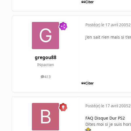
Citer
Posté(e)
le 17 avril 2005
2
j'en sait rien mais si t
gregou88
INpactien
413
messages
Citer
Posté(e)
le 17 avril 2005
2
FAQ Disque Dur PS2
Dites moi si je suis hor