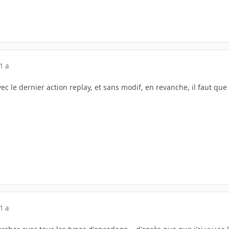
1 a
c le dernier action replay, et sans modif, en revanche, il faut que 
1 a