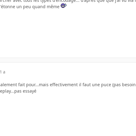
cher avec tous les types d'encodage... d'après que que j'ai vu via 
a m'étonne un peu quand même
1 a
cialement fait pour...mais effectivement il faut une puce (pas besoin
replay...pas essayé