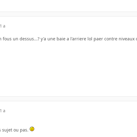
1 a
'en fous un dessus...? y'a une baie a l'arriere lol paer contre niveaux
1 a
s sujet ou pas.