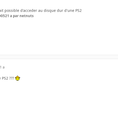
etait possible d'acceder au disque dur d'une PS2
2005
21 a
par netnuts
1 a
e PS2 ???