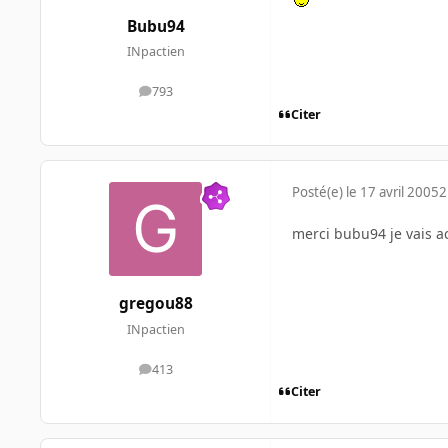
Bubu94
INpactien
793
messages
Citer
Posté(e)
le 17 avril 2005
2
merci bubu94 je vais ac
gregou88
INpactien
413
messages
Citer