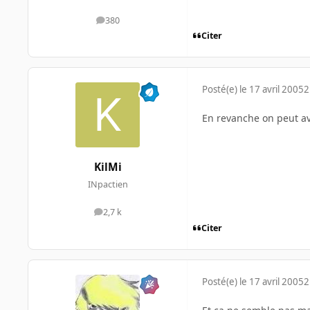
380
messages
Citer
Posté(e)
le 17 avril 2005
2
En revanche on peut ave
KilMi
INpactien
2,7 k
messages
Citer
Posté(e)
le 17 avril 2005
2