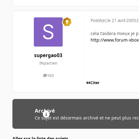
Posté(e)
le 21 avril 2005
2
cela t'aidera mieux je
http://www.forum-xbo
supergao03
INpactien
163
messages
Citer
Archivé
Ce sujet est désormais archivé et ne peut plus re
Aller sur la liste des sujets