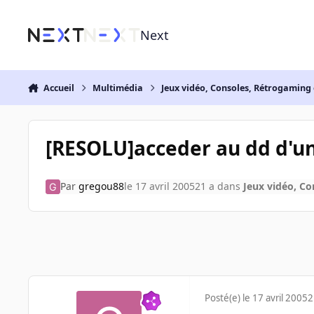
Aller au contenu
Next
Accueil
Multimédia
Jeux vidéo, Consoles, Rétrogaming 
[RESOLU]acceder au dd d'u
Par
gregou88
le 17 avril 2005
21 a
dans
Jeux vidéo, Co
Posté(e)
le 17 avril 2005
2