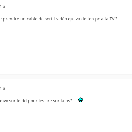
1 a
e prendre un cable de sortit vidéo qui va de ton pc a ta TV ?
1 a
ivx sur le dd pour les lire sur la ps2 ...