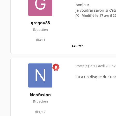
bonjour,
je voudrai savoir si c'
Modifié
le 17 avril 
gregou88
INpactien
413
messages
Citer
Posté(e)
le 17 avril 2005
2
Ca a un disque dur un
Neofusion
INpactien
1,1 k
messages