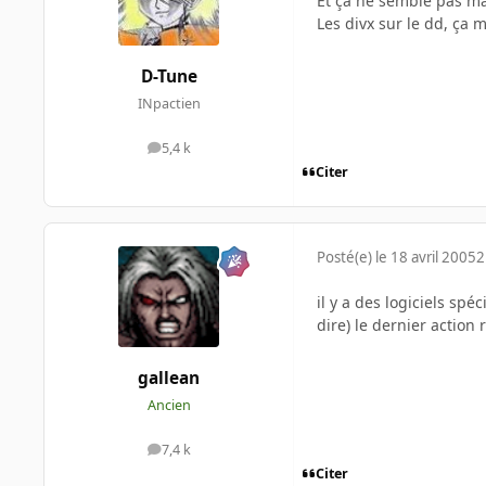
Et ça ne semble pas mar
Les divx sur le dd, ç
D-Tune
INpactien
5,4 k
messages
Citer
Posté(e)
le 18 avril 2005
2
il y a des logiciels spé
dire) le dernier action 
gallean
Ancien
7,4 k
messages
Citer