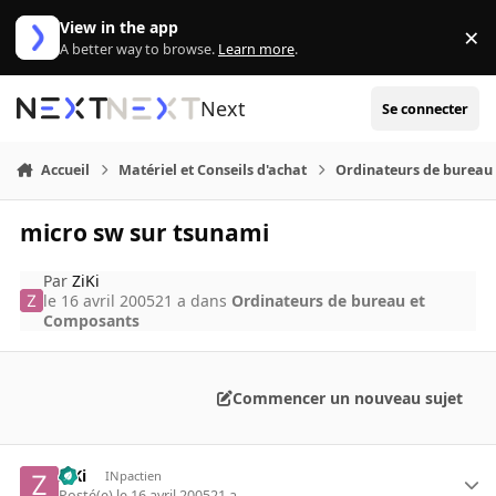
Aller au contenu
View in the app
×
Di
A better way to browse.
Learn more
.
Next
Se connecter
Accueil
Matériel et Conseils d'achat
Ordinateurs de bureau
micro sw sur tsunami
Par
ZiKi
le 16 avril 2005
21 a
dans
Ordinateurs de bureau et
Composants
Commencer un nouveau sujet
ZiKi
INpactien
Posté(e)
le 16 avril 2005
21 a