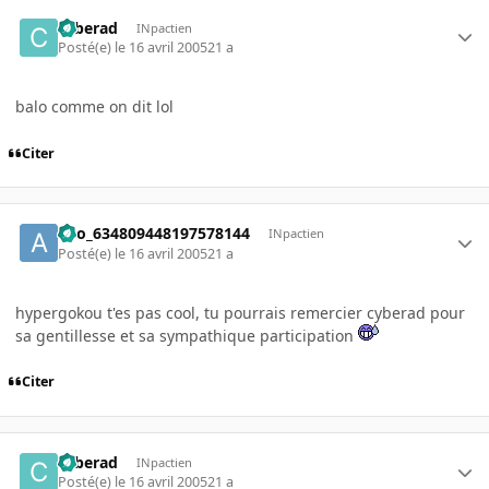
cyberad
INpactien
Posté(e)
le 16 avril 2005
21 a
balo comme on dit lol
Citer
ano_634809448197578144
INpactien
Posté(e)
le 16 avril 2005
21 a
hypergokou t'es pas cool, tu pourrais remercier cyberad pour
sa gentillesse et sa sympathique participation
Citer
cyberad
INpactien
Posté(e)
le 16 avril 2005
21 a