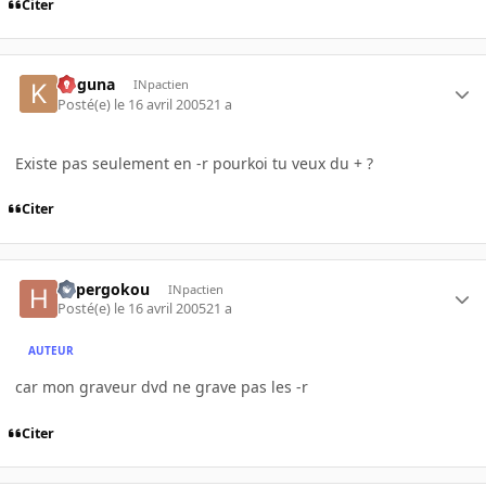
Citer
Koguna
INpactien
Posté(e)
le 16 avril 2005
21 a
Existe pas seulement en -r pourkoi tu veux du + ?
Citer
hypergokou
INpactien
Posté(e)
le 16 avril 2005
21 a
AUTEUR
car mon graveur dvd ne grave pas les -r
Citer