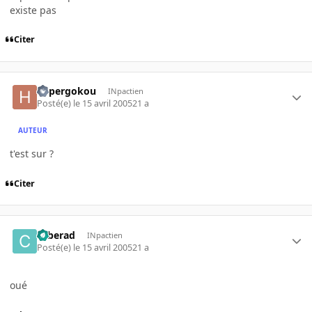
existe pas
Citer
hypergokou
INpactien
Posté(e)
le 15 avril 2005
21 a
AUTEUR
t'est sur ?
Citer
cyberad
INpactien
Posté(e)
le 15 avril 2005
21 a
oué