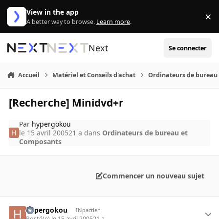
Aller au contenu
View in the app
×
Di
A better way to browse.
Learn more
.
Next
Se connecter
Accueil
Matériel et Conseils d'achat
Ordinateurs de bureau
[Recherche] Minidvd+r
Par
hypergokou
le 15 avril 2005
21 a
dans
Ordinateurs de bureau et
Composants
Commencer un nouveau sujet
hypergokou
INpactien
Posté(e)
le 15 avril 2005
21 a