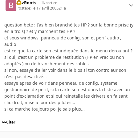
BuzRoots
INpactien
Posté(e)
le 17 avril 2005
21 a
question bete : t'as bien branché tes HP ? sur la bonne prise (y
en a trois) ? et y marchent tes HP ?
et sous windows, panneau de config, son et perif audio ,
audio
est ce que ta carte son est indiquée dans le menu deroulant ?
si oui, c'est un probleme de restitution (HP en vrac ou non
adaptés ) ou de branchement des cables...
si non, essaye d'aller voir dans le bios si ton controleur son
n'est pas desactivé...
essaye apres de voir dans penneau de config, systeme,
gestionnaire de perif, si la carte son est dans la liste avec un
point d'exclamation et si oui reinstalle les drivers en faisant
clic droit, mise a jour des pilotes...
si ca marche toujours po, je sais plus...
Citer