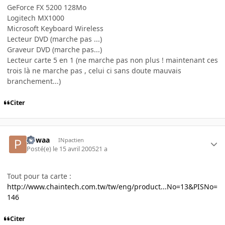
GeForce FX 5200 128Mo
Logitech MX1000
Microsoft Keyboard Wireless
Lecteur DVD (marche pas ...)
Graveur DVD (marche pas...)
Lecteur carte 5 en 1 (ne marche pas non plus ! maintenant ces
trois là ne marche pas , celui ci sans doute mauvais
branchement...)
Citer
powaa
INpactien
Posté(e)
le 15 avril 2005
21 a
Tout pour ta carte :
http://www.chaintech.com.tw/tw/eng/product...No=13&PISNo=
146
Citer