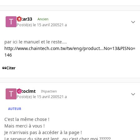
tatar33
Ancien
Posté(e)
le 15 avril 2005
21 a
par ici le manuel et le reste....
http://www.chaintech.com.tw/tw/eng/product...No=13&PISNo=
146
Citer
totoclmt
INpactien
Posté(e)
le 15 avril 2005
21 a
AUTEUR
C'est la même chose !
Mais merci à vous !
Je n'arrivais pas à accéder à la page !
Le serveur du site est lent , ou c'est chez moi ??????