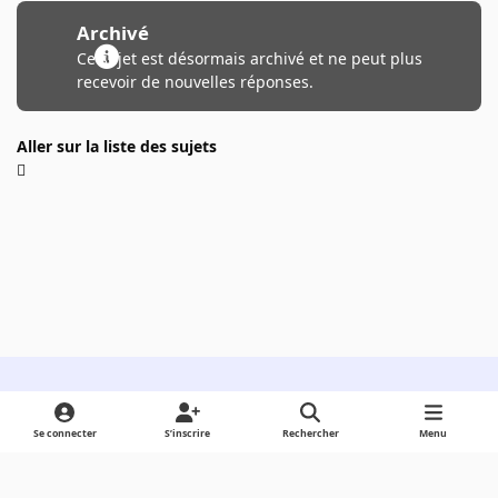
Archivé
Ce sujet est désormais archivé et ne peut plus
recevoir de nouvelles réponses.
Aller sur la liste des sujets
Light Mode
Dark Mode
System Preference
Se connecter
S’inscrire
Rechercher
Menu
Langue
Cookies
Powered by
Invision Community