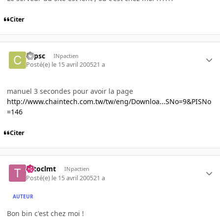
Citer
copsc
INpactien
Posté(e)
le 15 avril 2005
21 a
manuel 3 secondes pour avoir la page
http://www.chaintech.com.tw/tw/eng/Downloa...SNo=9&PISNo
=146
Citer
totoclmt
INpactien
Posté(e)
le 15 avril 2005
21 a
AUTEUR
Bon bin c'est chez moi !