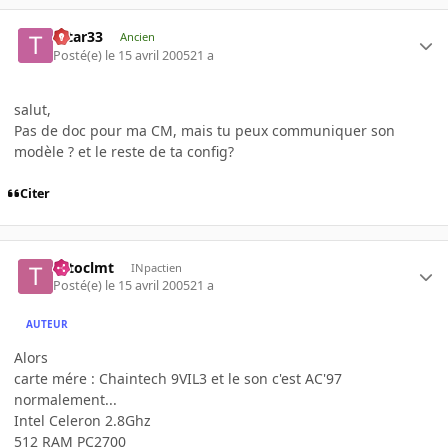
tatar33
Ancien
Posté(e)
le 15 avril 2005
21 a
salut,
Pas de doc pour ma CM, mais tu peux communiquer son
modèle ? et le reste de ta config?
Citer
totoclmt
INpactien
Posté(e)
le 15 avril 2005
21 a
AUTEUR
Alors
carte mére : Chaintech 9VIL3 et le son c'est AC'97
normalement...
Intel Celeron 2.8Ghz
512 RAM PC2700