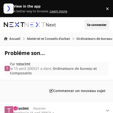
Aller au contenu
View in the app
×
Di
A better way to browse.
Learn more
.
Next
Se connecter
Accueil
Matériel et Conseils d'achat
Ordinateurs de bureau
Probléme son...
Par
totoclmt
le 15 avril 2005
21 a
dans
Ordinateurs de bureau et
Composants
Commencer un nouveau sujet
totoclmt
INpactien
Posté(e)
le 15 avril 2005
21 a