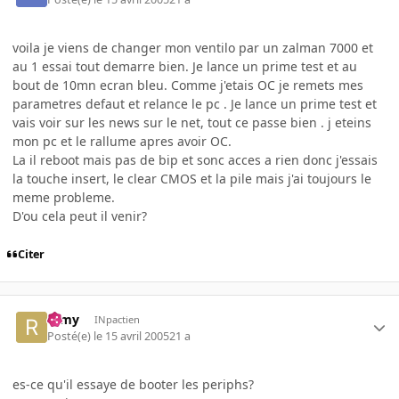
voila je viens de changer mon ventilo par un zalman 7000 et
au 1 essai tout demarre bien. Je lance un prime test et au
bout de 10mn ecran bleu. Comme j'etais OC je remets mes
parametres defaut et relance le pc . Je lance un prime test et
vais voir sur les news sur le net, tout ce passe bien . j eteins
mon pc et le rallume apres avoir OC.
La il reboot mais pas de bip et sonc acces a rien donc j'essais
la touche insert, le clear CMOS et la pile mais j'ai toujours le
meme probleme.
D'ou cela peut il venir?
Citer
ramy
INpactien
Posté(e)
le 15 avril 2005
21 a
es-ce qu'il essaye de booter les periphs?