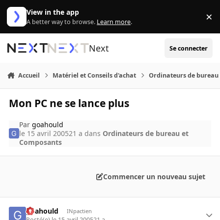
Aller au contenu
View in the app
×
Di
A better way to browse.
Learn more
.
Next
Se connecter
Accueil
Matériel et Conseils d'achat
Ordinateurs de bureau
Mon PC ne se lance plus
Par
goahould
le 15 avril 2005
21 a
dans
Ordinateurs de bureau et
Composants
Commencer un nouveau sujet
goahould
INpactien
Posté(e)
le 15 avril 2005
21 a