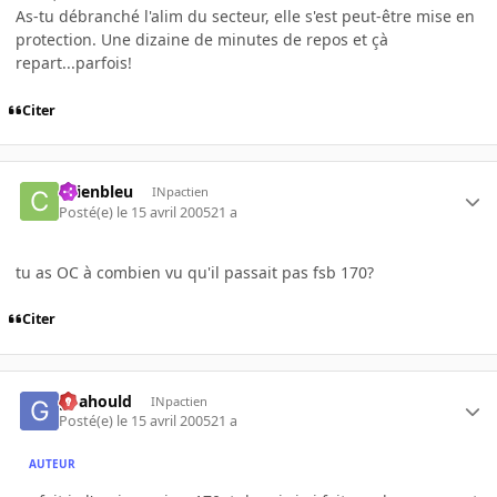
As-tu débranché l'alim du secteur, elle s'est peut-être mise en
protection. Une dizaine de minutes de repos et çà
repart...parfois!
Citer
chienbleu
INpactien
Posté(e)
le 15 avril 2005
21 a
tu as OC à combien vu qu'il passait pas fsb 170?
Citer
goahould
INpactien
Posté(e)
le 15 avril 2005
21 a
AUTEUR