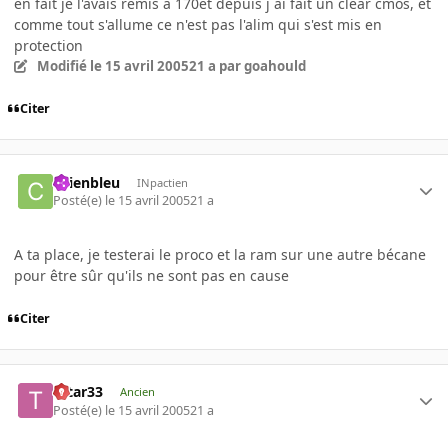
en fait je l'avais remis a 170et depuis j ai fait un clear cmos, et
comme tout s'allume ce n'est pas l'alim qui s'est mis en
protection
Modifié
le 15 avril 2005
21 a
par goahould
Citer
chienbleu
INpactien
Posté(e)
le 15 avril 2005
21 a
A ta place, je testerai le proco et la ram sur une autre bécane
pour être sûr qu'ils ne sont pas en cause
Citer
tatar33
Ancien
Posté(e)
le 15 avril 2005
21 a