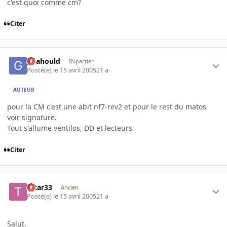
c'est quoi comme cm?
Citer
goahould
INpactien
Posté(e)
le 15 avril 2005
21 a
AUTEUR
pour la CM c'est une abit nf7-rev2 et pour le rest du matos
voir signature.
Tout s'allume ventilos, DD et lecteurs
Citer
tatar33
Ancien
Posté(e)
le 15 avril 2005
21 a
Salut,