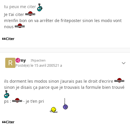
tu peux me citer
Je t'ai citer
m'enfin bon on va arrêter de friteposter sinon les modo vont
nous
Citer
ramy
INpactien
Posté(e)
le 15 avril 2005
21 a
ils dorment les modos sinon j'aurais pas le droit d'ecrire
sinon je disais ça parce que je trouvais la formule bien trouvé
ps :
- je t'en pri
Citer