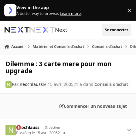
Aller au contenu
View in the app
×
Di
A better way to browse.
Learn more
.
Next
Se connecter
Accueil
Matériel et Conseils d'achat
Conseils d'achat
Di
Dilemme : 3 carte mere pour mon
upgrade
Par
neochlauss
le 15 avril 2005
21 a
dans
Conseils d'achat
Commencer un nouveau sujet
neochlauss
INpactien
Posté(e)
le 15 avril 2005
21 a