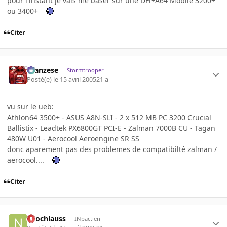
pour l'instant je vais me baser sur une DFi+A64 Mobile 3200+
ou 3400+
Citer
ilcanzese
Stormtrooper
Posté(e)
le 15 avril 2005
21 a
vu sur le ueb:
Athlon64 3500+ - ASUS A8N-SLI - 2 x 512 MB PC 3200 Crucial
Ballistix - Leadtek PX6800GT PCI-E - Zalman 7000B CU - Tagan
480W U01 - Aerocool Aeroengine SR SS
donc aparement pas des problemes de compatibilté zalman /
aerocool....
Citer
neochlauss
INpactien