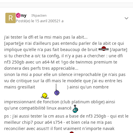
ramy
INpactien
Posté(e)
le 15 avril 2005
21 a
j'ai tester la dfi et la msi mais pas la abit...
[aparte]je n'ai d'ailleurs pas entendu parler de la abit ce qui
implique qu'elle n'a pas fait beaucoup de bruit
[/aparte]
si tu cherche a o/c ta config, il n'y a pas a chercher : une dfi
nf3 250gb avec un a64-M et 1go de twinmos premium te
donnera des perfs tres appreciable...
sinon la msi a pour elle un silence irreprochable (je n'ais pas
vu de critique sur la dfi mais le modele que j'ai eu entre les
mains gresillait
) ainsi qu'un nombre
impressionnant de fonction (club platinum oblige) ainsi
qu'une compatibilité linux avancé
ps : j'ai aussi tester la cm asus a base de nf3 250gb - qui est le
meilleur chip7 pour a64 s754 - et bien cela ne m'a pas
reconcilier avec asus!!! il font vraiment n'importe navak