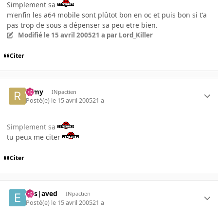
Simplement sa
m'enfin les a64 mobile sont plûtot bon en oc et puis bon si t'a
pas trop de sous a dépenser sa peu etre bien.
Modifié
le 15 avril 2005
21 a
par Lord_Killer
Citer
ramy
INpactien
Posté(e)
le 15 avril 2005
21 a
Simplement sa
tu peux me citer
Citer
Ens|aved
INpactien
Posté(e)
le 15 avril 2005
21 a