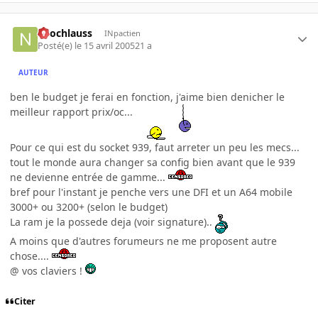
neochlauss
INpactien
Posté(e)
le 15 avril 2005
21 a
AUTEUR
ben le budget je ferai en fonction, j'aime bien denicher le
meilleur rapport prix/oc...
Pour ce qui est du socket 939, faut arreter un peu les mecs...
tout le monde aura changer sa config bien avant que le 939
ne devienne entrée de gamme...
bref pour l'instant je penche vers une DFI et un A64 mobile
3000+ ou 3200+ (selon le budget)
La ram je la possede deja (voir signature)..
A moins que d'autres forumeurs ne me proposent autre
chose....
@ vos claviers !
Citer