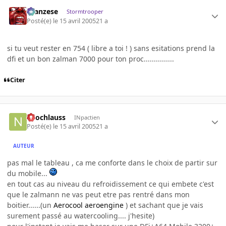
ilcanzese
Stormtrooper
Posté(e)
le 15 avril 2005
21 a
si tu veut rester en 754 ( libre a toi ! ) sans esitations prend la
dfi et un bon zalman 7000 pour ton proc...............
Citer
neochlauss
INpactien
Posté(e)
le 15 avril 2005
21 a
AUTEUR
pas mal le tableau , ca me conforte dans le choix de partir sur
du mobile...
en tout cas au niveau du refroidissement ce qui embete c'est
que le zalmann ne vas peut etre pas rentré dans mon
boitier......(un
Aerocool aeroengine
) et sachant que je vais
surement passé au watercooling.... j'hesite)