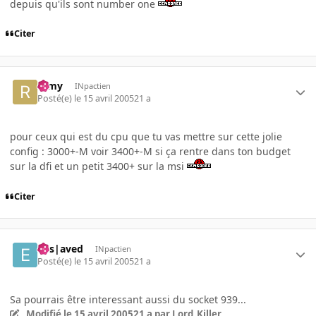
depuis qu'ils sont number one
Citer
ramy
INpactien
Posté(e)
le 15 avril 2005
21 a
pour ceux qui est du cpu que tu vas mettre sur cette jolie
config : 3000+-M voir 3400+-M si ça rentre dans ton budget
sur la dfi et un petit 3400+ sur la msi
Citer
Ens|aved
INpactien
Posté(e)
le 15 avril 2005
21 a
Sa pourrais être interessant aussi du socket 939...
Modifié
le 15 avril 2005
21 a
par Lord_Killer