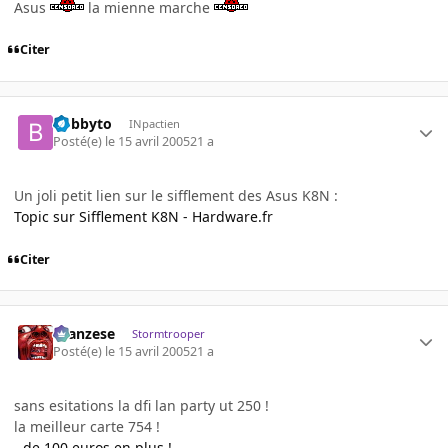
Asus
la mienne marche
Citer
bobbyto
INpactien
Posté(e)
le 15 avril 2005
21 a
Un joli petit lien sur le sifflement des Asus K8N :
Topic sur Sifflement K8N - Hardware.fr
Citer
ilcanzese
Stormtrooper
Posté(e)
le 15 avril 2005
21 a
sans esitations la dfi lan party ut 250 !
la meilleur carte 754 !
- de 100 euros en plus !