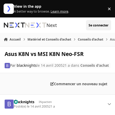
Aller au contenu
View in the app
×
Di
A better way to browse.
Learn more
.
Next
Se connecter
Accueil
Matériel et Conseils d'achat
Conseils d'achat
As
Asus K8N vs MSI K8N Neo-FSR
Par
blacknights
le 14 avril 2005
21 a
dans
Conseils d'achat
Commencer un nouveau sujet
blacknights
INpactien
Posté(e)
le 14 avril 2005
21 a