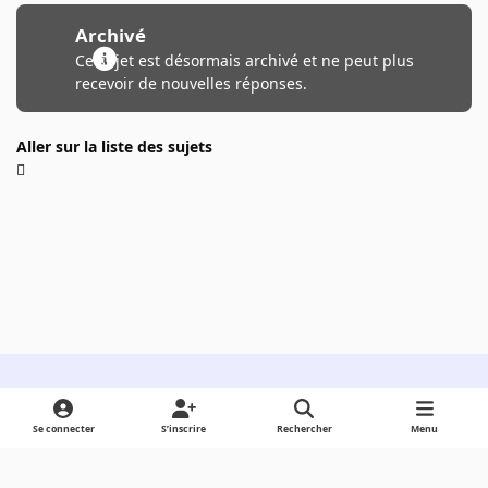
Archivé
Ce sujet est désormais archivé et ne peut plus
recevoir de nouvelles réponses.
Aller sur la liste des sujets
Light Mode
Dark Mode
System Preference
Se connecter
S’inscrire
Rechercher
Menu
Langue
Cookies