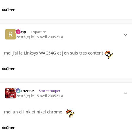
Citer
ramy
INpactien
Posté(e)
le 15 avril 2005
21 a
moi j'ai le Linksys WAG54G et j'en suis tres content
Citer
ilcanzese
Stormtrooper
Posté(e)
le 15 avril 2005
21 a
moi un d-link et nikel chrome !
Citer