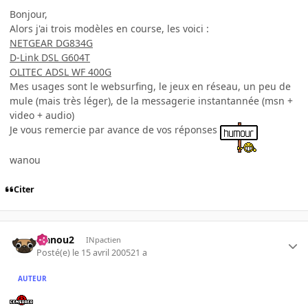
Bonjour,
Alors j'ai trois modèles en course, les voici :
NETGEAR DG834G
D-Link DSL G604T
OLITEC ADSL WF 400G
Mes usages sont le websurfing, le jeux en réseau, un peu de
mule (mais très léger), de la messagerie instantannée (msn +
video + audio)
Je vous remercie par avance de vos réponses
wanou
Citer
wanou2
INpactien
Posté(e)
le 15 avril 2005
21 a
AUTEUR