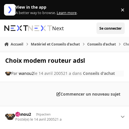
Aller au contenu
View in the app
×
Di
A better way to browse.
Learn more
.
Next
Se connecter
Accueil
Matériel et Conseils d'achat
Conseils d'achat
Ch
Choix modem routeur adsl
Par
wanou2
le 14 avril 2005
21 a
dans
Conseils d'achat
Commencer un nouveau sujet
wanou2
INpactien
Posté(e)
le 14 avril 2005
21 a