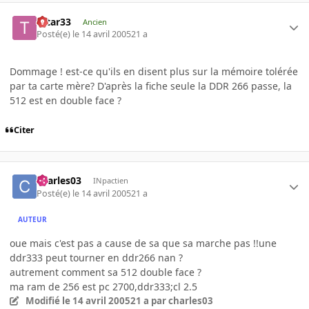
tatar33
Ancien
Posté(e)
le 14 avril 2005
21 a
Dommage ! est-ce qu'ils en disent plus sur la mémoire tolérée
par ta carte mère? D'après la fiche seule la DDR 266 passe, la
512 est en double face ?
Citer
charles03
INpactien
Posté(e)
le 14 avril 2005
21 a
AUTEUR
oue mais c'est pas a cause de sa que sa marche pas !!une
ddr333 peut tourner en ddr266 nan ?
autrement comment sa 512 double face ?
ma ram de 256 est pc 2700,ddr333;cl 2.5
Modifié
le 14 avril 2005
21 a
par charles03