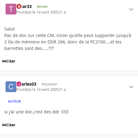
tatar33
Ancien
Posté(e)
le 14 avril 2005
21 a
Salut
Pas de doc sur cette CM, sinon qu'elle peut supporter jusqu'à
2 Go de mémoire en DDR 266, donc de la PC2100....et tes
barrettes sont des.....???
Citer
charles03
INpactien
Posté(e)
le 14 avril 2005
21 a
AUTEUR
si j'ai une doc,c'est des ddr 333
Citer