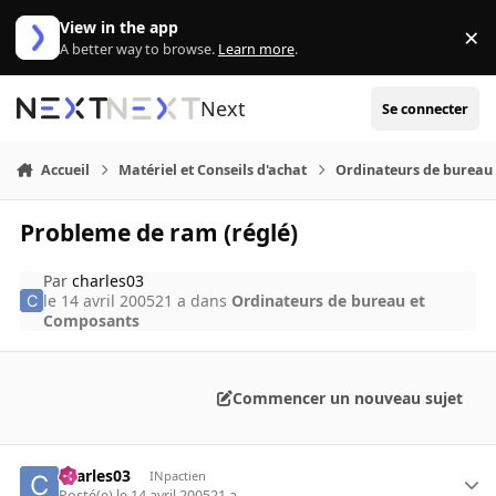
Aller au contenu
View in the app
×
Di
A better way to browse.
Learn more
.
Next
Se connecter
Accueil
Matériel et Conseils d'achat
Ordinateurs de bureau
Probleme de ram (réglé)
Par
charles03
le 14 avril 2005
21 a
dans
Ordinateurs de bureau et
Composants
Commencer un nouveau sujet
charles03
INpactien
Posté(e)
le 14 avril 2005
21 a