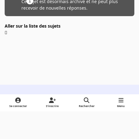
Ce sujet est désormais archivé et ne peut plus
recevoir de nouvelles réponses.
Aller sur la liste des sujets
Light Mode
Dark Mode
System Preference
Se connecter
S’inscrire
Rechercher
Menu
Langue
Cookies
Powered by
Invision Community