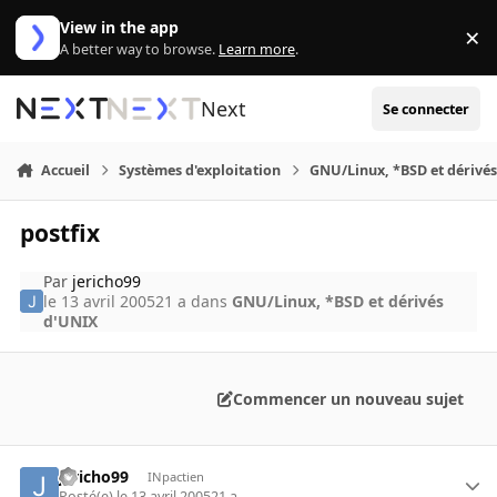
Aller au contenu
View in the app
×
Di
A better way to browse.
Learn more
.
Next
Se connecter
Accueil
Systèmes d'exploitation
GNU/Linux, *BSD et dérivé
postfix
Par
jericho99
le 13 avril 2005
21 a
dans
GNU/Linux, *BSD et dérivés
d'UNIX
Commencer un nouveau sujet
jericho99
INpactien
Posté(e)
le 13 avril 2005
21 a