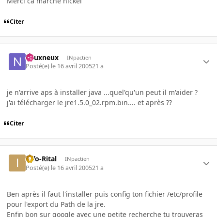
Merci ca marche nickel
Citer
neuxneux
INpactien
Posté(e)
le 16 avril 2005
21 a
je n'arrive aps à installer java ...quel'qu'un peut il m'aider ?
j'ai télécharger le jre1.5.0_02.rpm.bin.... et après ??
Citer
Info-Rital
INpactien
Posté(e)
le 16 avril 2005
21 a
Ben après il faut l'installer puis config ton fichier /etc/profile
pour l'export du Path de la jre.
Enfin bon sur google avec une petite recherche tu trouveras