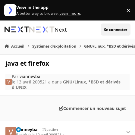
Aller au contenu
View in the app
×
Di
A better way to browse.
Learn more
.
Next
Se connecter
Accueil
Systèmes d'exploitation
GNU/Linux, *BSD et dérivé
java et firefox
Par
vianneyba
le 13 avril 2005
21 a
dans
GNU/Linux, *BSD et dérivés
d'UNIX
Commencer un nouveau sujet
vianneyba
INpactien
Posté(e)
le 13 avril 2005
21 a