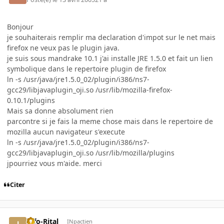
Bonjour
je souhaiterais remplir ma declaration d'impot sur le net mais
firefox ne veux pas le plugin java.
je suis sous mandrake 10.1 j'ai installe JRE 1.5.0 et fait un lien
symbolique dans le repertoire plugin de firefox
ln -s /usr/java/jre1.5.0_02/plugin/i386/ns7-
gcc29/libjavaplugin_oji.so /usr/lib/mozilla-firefox-
0.10.1/plugins
Mais sa donne absolument rien
parcontre si je fais la meme chose mais dans le repertoire de
mozilla aucun navigateur s'execute
ln -s /usr/java/jre1.5.0_02/plugin/i386/ns7-
gcc29/libjavaplugin_oji.so /usr/lib/mozilla/plugins
jpourriez vous m'aide. merci
Citer
Info-Rital
INpactien