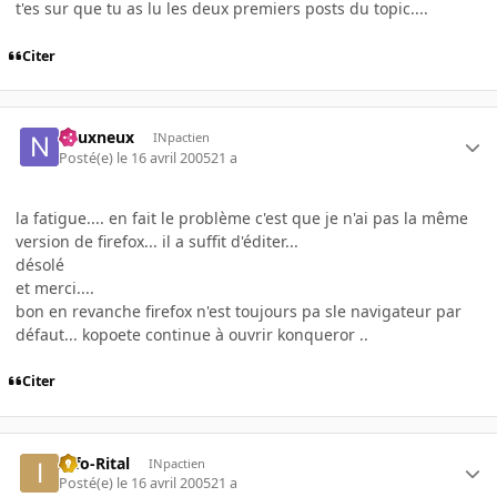
t'es sur que tu as lu les deux premiers posts du topic....
Citer
neuxneux
INpactien
Posté(e)
le 16 avril 2005
21 a
la fatigue.... en fait le problème c'est que je n'ai pas la même
version de firefox... il a suffit d'éditer...
désolé
et merci....
bon en revanche firefox n'est toujours pa sle navigateur par
défaut... kopoete continue à ouvrir konqueror ..
Citer
Info-Rital
INpactien
Posté(e)
le 16 avril 2005
21 a