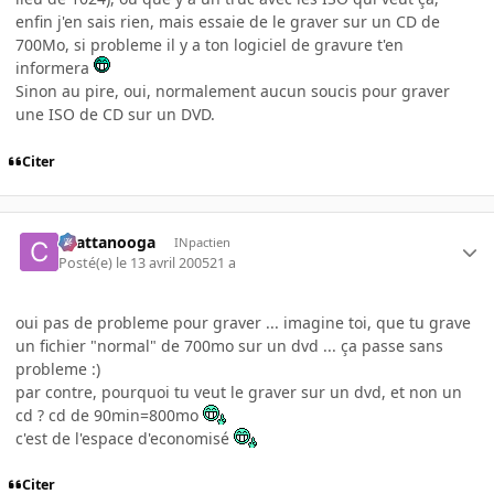
enfin j'en sais rien, mais essaie de le graver sur un CD de
700Mo, si probleme il y a ton logiciel de gravure t'en
informera
Sinon au pire, oui, normalement aucun soucis pour graver
une ISO de CD sur un DVD.
Citer
chattanooga
INpactien
Posté(e)
le 13 avril 2005
21 a
oui pas de probleme pour graver ... imagine toi, que tu grave
un fichier "normal" de 700mo sur un dvd ... ça passe sans
probleme :)
par contre, pourquoi tu veut le graver sur un dvd, et non un
cd ? cd de 90min=800mo
c'est de l'espace d'economisé
Citer