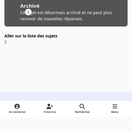
Archivé
Ce sujet est désormais archivé et ne peut plus
recevoir de nouvelles réponses.
Aller sur la liste des sujets
Light Mode
Dark Mode
System Preference
Se connecter
S’inscrire
Rechercher
Menu
Langue
Cookies
Powered by
Invision Community