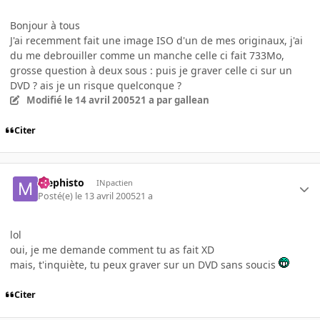
Bonjour à tous
J'ai recemment fait une image ISO d'un de mes originaux, j'ai
du me debrouiller comme un manche celle ci fait 733Mo,
grosse question à deux sous : puis je graver celle ci sur un
DVD ? ais je un risque quelconque ?
Modifié
le 14 avril 2005
21 a
par gallean
Citer
Mephisto
INpactien
Posté(e)
le 13 avril 2005
21 a
lol
oui, je me demande comment tu as fait XD
mais, t'inquiète, tu peux graver sur un DVD sans soucis
Citer