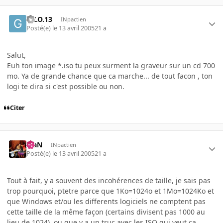
G.I.O.13
INpactien
Posté(e)
le 13 avril 2005
21 a
Salut,
Euh ton image *.iso tu peux surment la graveur sur un cd 700
mo. Ya de grande chance que ca marche... de tout facon , ton
logi te dira si c'est possible ou non.
Citer
KiaN
INpactien
Posté(e)
le 13 avril 2005
21 a
Tout à fait, y a souvent des incohérences de taille, je sais pas
trop pourquoi, ptetre parce que 1Ko=1024o et 1Mo=1024Ko et
que Windows et/ou les differents logiciels ne comptent pas
cette taille de la même façon (certains divisent pas 1000 au
lieu de 1024), ou que y a un truc avec les ISO qui veut ça,