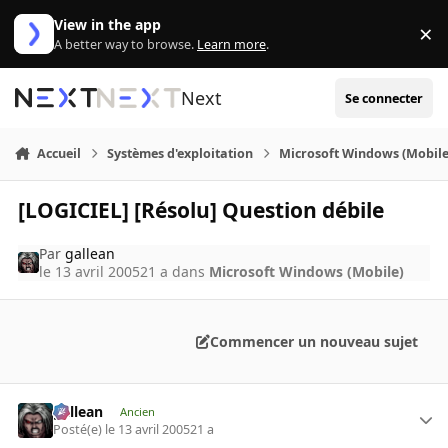
Aller au contenu
View in the app
×
Di
A better way to browse.
Learn more
.
Next
Se connecter
Accueil
Systèmes d'exploitation
Microsoft Windows (Mobile
[LOGICIEL] [Résolu] Question débile
Par
gallean
le 13 avril 2005
21 a
dans
Microsoft Windows (Mobile)
Commencer un nouveau sujet
gallean
Ancien
Posté(e)
le 13 avril 2005
21 a