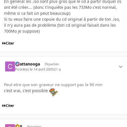
En général les .iso sont plus gros que le cd à partir duquel ils
ont été créer.... (donc t'inquiète pas les 733Mo c'est normal,
même si ca fait un peut beaucoup)
Si tu veux faire une copuie du cd original à partir de ton .iso,
il n'y aura pas de problème (ton cd original faisait dans les
700Mo je suppose)
Citer
chattanooga
INpactien
Posté(e)
le 14 avril 2005
21 a
Peut etre que son graveur ne support pas le 90 min
c'est vrai, c'est possible
Citer
Rell
INpactien