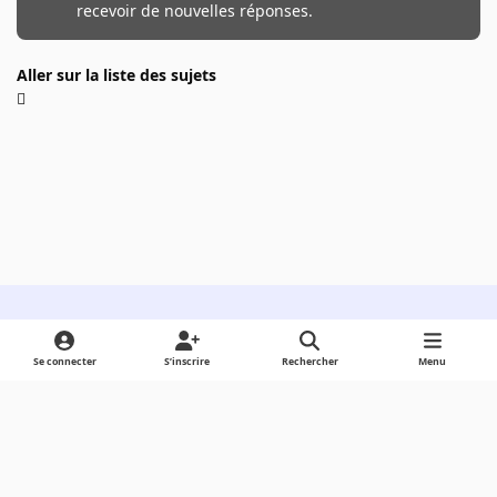
recevoir de nouvelles réponses.
Aller sur la liste des sujets
Light Mode
Dark Mode
System Preference
Se connecter
S’inscrire
Rechercher
Menu
Langue
Cookies
Powered by
Invision Community