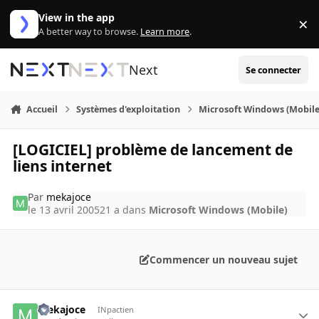
Aller au contenu
View in the app
×
Di
A better way to browse.
Learn more
.
Next
Se connecter
Accueil
Systèmes d'exploitation
Microsoft Windows (Mobile
[LOGICIEL] problème de lancement de
liens internet
Par
mekajoce
le 13 avril 2005
21 a
dans
Microsoft Windows (Mobile)
Commencer un nouveau sujet
mekajoce
INpactien