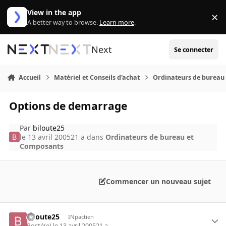
Aller au contenu
View in the app
×
Di
A better way to browse.
Learn more
.
Next
Se connecter
Accueil
Matériel et Conseils d'achat
Ordinateurs de bureau
Options de demarrage
Par
biloute25
le 13 avril 2005
21 a
dans
Ordinateurs de bureau et
Composants
Commencer un nouveau sujet
biloute25
INpactien
Posté(e)
le 13 avril 2005
21 a