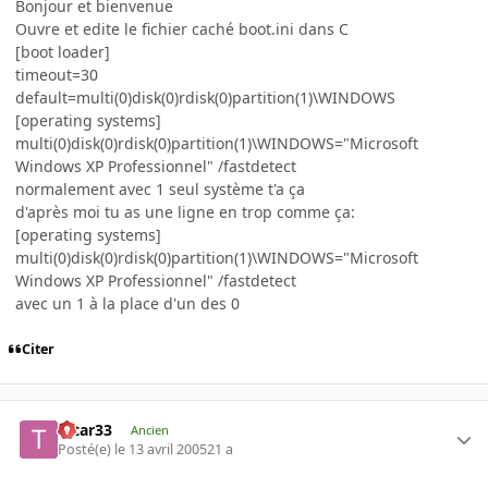
Bonjour et bienvenue
Ouvre et edite le fichier caché boot.ini dans C
[boot loader]
timeout=30
default=multi(0)disk(0)rdisk(0)partition(1)\WINDOWS
[operating systems]
multi(0)disk(0)rdisk(0)partition(1)\WINDOWS="Microsoft
Windows XP Professionnel" /fastdetect
normalement avec 1 seul système t'a ça
d'après moi tu as une ligne en trop comme ça:
[operating systems]
multi(0)disk(0)rdisk(0)partition(1)\WINDOWS="Microsoft
Windows XP Professionnel" /fastdetect
avec un 1 à la place d'un des 0
Citer
tatar33
Ancien
Posté(e)
le 13 avril 2005
21 a