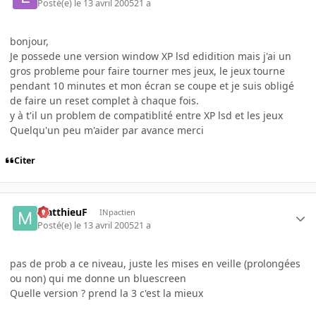
Posté(e)
le 13 avril 2005
21 a
bonjour,
Je possede une version window XP lsd edidition mais j'ai un
gros probleme pour faire tourner mes jeux, le jeux tourne
pendant 10 minutes et mon écran se coupe et je suis obligé
de faire un reset complet à chaque fois.
y à t'il un problem de compatiblité entre XP lsd et les jeux
Quelqu'un peu m'aider par avance merci
Citer
MatthieuF
INpactien
Posté(e)
le 13 avril 2005
21 a
pas de prob a ce niveau, juste les mises en veille (prolongées
ou non) qui me donne un bluescreen
Quelle version ? prend la 3 c'est la mieux