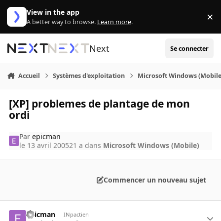
Aller au contenu
View in the app
×
Di
A better way to browse.
Learn more
.
Next
Se connecter
Accueil
Systèmes d'exploitation
Microsoft Windows (Mobile
[XP] problemes de plantage de mon
ordi
Par
epicman
le 13 avril 2005
21 a
dans
Microsoft Windows (Mobile)
Commencer un nouveau sujet
epicman
INpactien