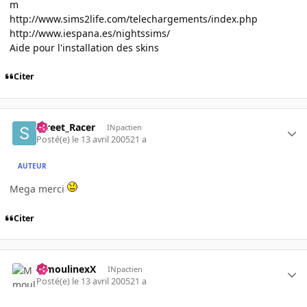
m
http://www.sims2life.com/telechargements/index.php
http://www.iespana.es/nightssims/
Aide pour l'installation des skins
Citer
Street_Racer
INpactien
Posté(e)
le 13 avril 2005
21 a
AUTEUR
Mega merci
Citer
MmoulinexX
INpactien
Posté(e)
le 13 avril 2005
21 a