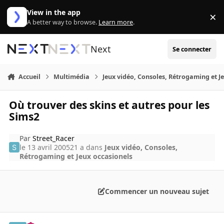
Aller au contenu
View in the app
×
Di
A better way to browse.
Learn more
.
Next
Se connecter
Accueil
Multimédia
Jeux vidéo, Consoles, Rétrogaming et J
Où trouver des skins et autres pour les
Sims2
Par
Street_Racer
le 13 avril 2005
21 a
dans
Jeux vidéo, Consoles,
Rétrogaming et Jeux occasionels
Commencer un nouveau sujet