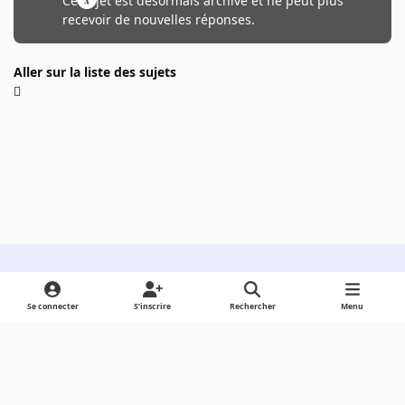
Ce sujet est désormais archivé et ne peut plus
recevoir de nouvelles réponses.
Aller sur la liste des sujets
Light Mode
Dark Mode
System Preference
Se connecter
S’inscrire
Rechercher
Menu
Langue
Cookies
Powered by
Invision Community