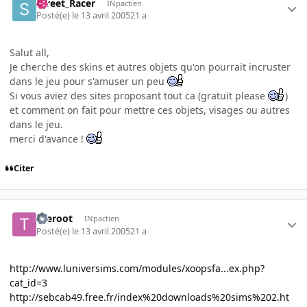
Street_Racer
INpactien
Posté(e)
le 13 avril 2005
21 a
Salut all,
Je cherche des skins et autres objets qu'on pourrait incruster
dans le jeu pour s'amuser un peu
Si vous aviez des sites proposant tout ca (gratuit please
)
et comment on fait pour mettre ces objets, visages ou autres
dans le jeu.
merci d'avance !
Citer
theroot
INpactien
Posté(e)
le 13 avril 2005
21 a
http://www.luniversims.com/modules/xoopsfa...ex.php?
cat_id=3
http://sebcab49.free.fr/index%20downloads%20sims%202.ht