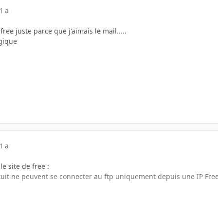
1 a
ree juste parce que j'aimais le mail.....
lgique
1 a
le site de free :
uit ne peuvent se connecter au ftp uniquement depuis une IP Free