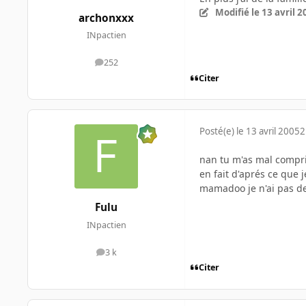
Modifié
le 13 avril 
archonxxx
INpactien
252
messages
Citer
Posté(e)
le 13 avril 2005
2
nan tu m'as mal compri
en fait d'aprés ce que j
mamadoo je n'ai pas d
Fulu
INpactien
3 k
messages
Citer