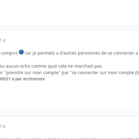
1 a
en compris
car je permets a d'autres personnes de se connecter 
ai eu aucun echo comme quoi cela ne marchait pas.
cer "prendre sur mon compte" par "se connecter sur mon compte (
2005
21 a
par archonxxx
1 a