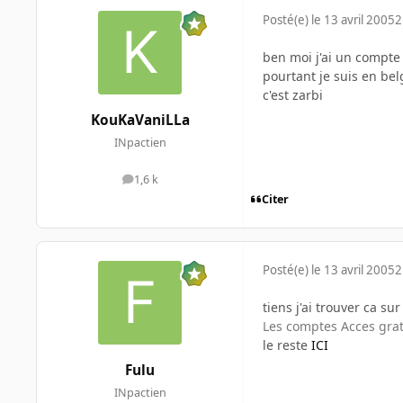
Posté(e)
le 13 avril 2005
2
ben moi j'ai un compte f
pourtant je suis en be
c'est zarbi
KouKaVaniLLa
INpactien
1,6 k
messages
Citer
Posté(e)
le 13 avril 2005
2
tiens j'ai trouver ca sur 
Les comptes Acces grat
le reste
ICI
Fulu
INpactien