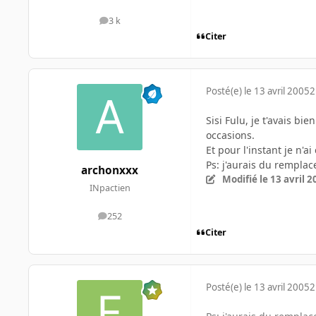
3 k
messages
Citer
Posté(e)
le 13 avril 2005
2
Sisi Fulu, je t'avais bi
occasions.
Et pour l'instant je n'
Ps: j'aurais du rempla
archonxxx
Modifié
le 13 avril 
INpactien
252
messages
Citer
Posté(e)
le 13 avril 2005
2