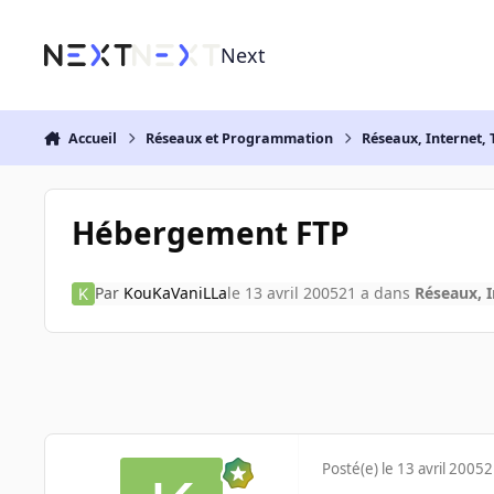
Aller au contenu
Next
Accueil
Réseaux et Programmation
Réseaux, Internet, 
Hébergement FTP
Par
KouKaVaniLLa
le 13 avril 2005
21 a
dans
Réseaux, I
Posté(e)
le 13 avril 2005
2