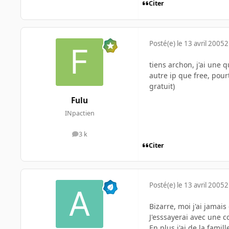
Citer
Posté(e)
le 13 avril 2005
2
tiens archon, j'ai une q
autre ip que free, po
gratuit)
Fulu
INpactien
3 k
messages
Citer
Posté(e)
le 13 avril 2005
2
Bizarre, moi j'ai jamai
J'esssayerai avec une 
En plus j'ai de la fami