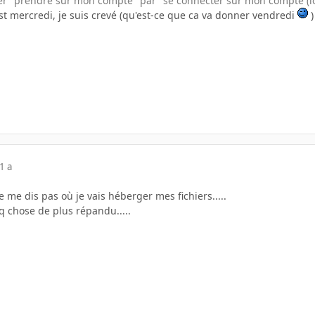
acer "prendre sur mon compte" par "se connecter sur mon compte 
'est mercredi, je suis crevé (qu'est-ce que ca va donner vendredi
)
1 a
e me dis pas où je vais héberger mes fichiers.....
qq chose de plus répandu.....