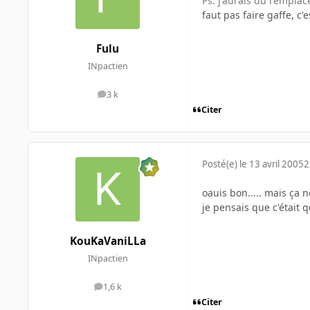
Ps: j'aurais du rempl
faut pas faire gaffe, c
Fulu
INpactien
3 k
messages
Citer
Posté(e)
le 13 avril 2005
2
oauis bon..... mais ça n
je pensais que c'était 
KouKaVaniLLa
INpactien
1,6 k
messages
Citer