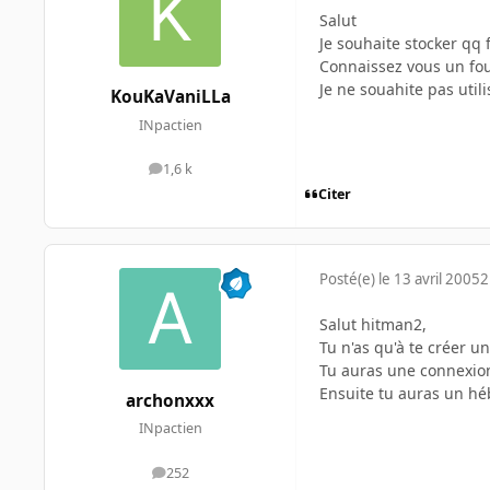
Salut
Je souhaite stocker qq 
Connaissez vous un fou
Je ne souahite pas util
KouKaVaniLLa
INpactien
1,6 k
messages
Citer
Posté(e)
le 13 avril 2005
2
Salut hitman2,
Tu n'as qu'à te créer u
Tu auras une connexion 
Ensuite tu auras un hé
archonxxx
INpactien
252
messages