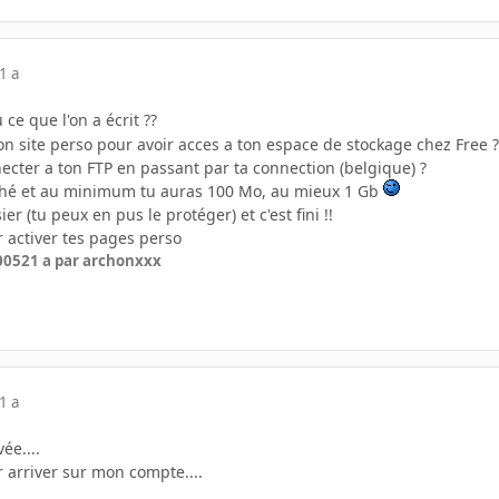
1 a
 ce que l'on a écrit ??
ton site perso pour avoir acces a ton espace de stockage chez Free ?
ecter a ton FTP en passant par ta connection (belgique) ?
ché et au minimum tu auras 100 Mo, au mieux 1 Gb
er (tu peux en pus le protéger) et c'est fini !!
 activer tes pages perso
2005
21 a
par archonxxx
1 a
ée....
 arriver sur mon compte....