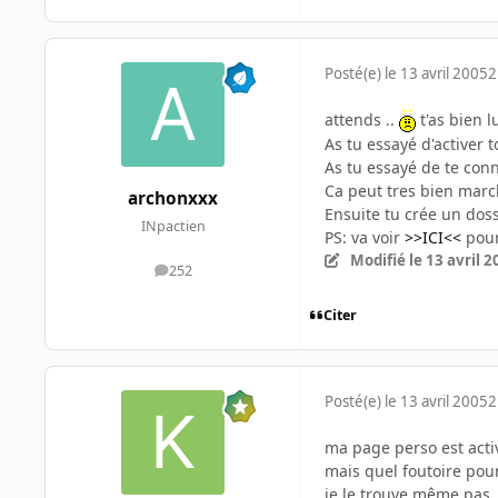
Posté(e)
le 13 avril 2005
2
attends ..
t'as bien lu
As tu essayé d'activer 
As tu essayé de te conn
Ca peut tres bien mar
archonxxx
Ensuite tu crée un dossi
INpactien
PS: va voir
>>ICI<<
pour
Modifié
le 13 avril 
252
messages
Citer
Posté(e)
le 13 avril 2005
2
ma page perso est activ
mais quel foutoire pour
je le trouve même pas