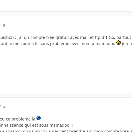
1 a
uestion : j'ai un compte free gratuit avec mail et ftp d'1 Go, partou
urtant je me connecte sans probleme avec mon ip mamadoo
(en p
1 a
s eu ce probleme là
connaissance qui est sous mamadoo !!
lle au maroc, on va voir s'ils peuvent prendre sur mon compte Free