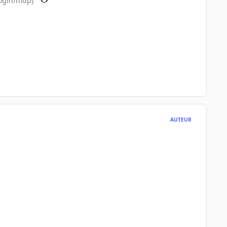
(login/mdp)"
AUTEUR