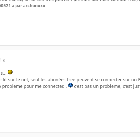
2005
21 a
par archonxxx
1 a
s...
e lit sur le net, seul les abonées free peuvent se connecter sur un FT
e probleme pour me connecter...
c'est pas un probleme, c'est ju