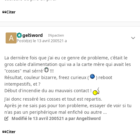
Citer
AngelSword
INpactien
Posté(e)
le 13 avril 2005
21 a
La dernière fois que j'ai eu ce genre de probleme, c'était le
gros cable d'alimentation qui va a la carte mère qui avait les
"cosses" mal sérré
!!!
Résultat, couleur bizarre, freez curieux (
) reboot
intempestifs, et ?
Début d'incendie du au mauvais contact !
J'ai donc resséré les cosses et tout est repartis.
Après je ne sais pas pour ton probleme, essayer de voir si tu
n'as pas un periphérique mal enfiché ou autre ...
Modifié
le 13 avril 2005
21 a
par AngelSword
Citer