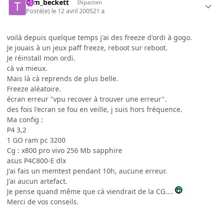
tom_beckett
INpactien
Posté(e)
le 12 avril 2005
21 a
voilà depuis quelque temps j'ai des freeze d'ordi à gogo.
Je jouais à un jeux paff freeze, reboot sur reboot.
Je réinstall mon ordi.
cà va mieux.
Mais là cà reprends de plus belle.
Freeze aléatoire.
écran erreur "vpu recover à trouver une erreur".
des fois l'ecran se fou en veille, j suis hors fréquence.
Ma config :
P4 3,2
1 GO ram pc 3200
Cg : x800 pro vivo 256 Mb sapphire
asus P4C800-E dlx
J'ai fais un memtest pendant 10h, aucune erreur.
J'ai aucun artefact.
Je pense quand même que cà viendrait de la CG....
Merci de vos conseils.