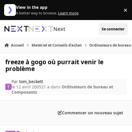
Aller au contenu
View in the app
×
Di
A better way to browse.
Learn more
.
Next
Se connecter
Accueil
Matériel et Conseils d'achat
Ordinateurs de bureau
freeze à gogo où purrait venir le
problème
Par
tom_beckett
le 12 avril 2005
21 a
dans
Ordinateurs de bureau et
Composants
Commencer un nouveau sujet