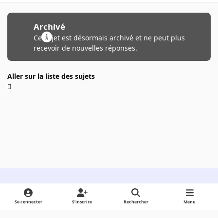
Archivé
Ce sujet est désormais archivé et ne peut plus
recevoir de nouvelles réponses.
Aller sur la liste des sujets
Light Mode
Dark Mode
System Preference
Se connecter
S’inscrire
Rechercher
Menu
Langue
Cookies