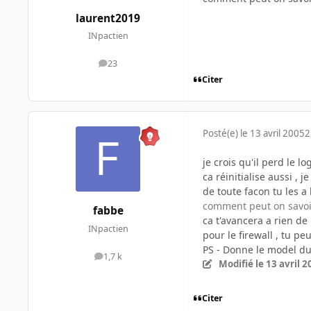
laurent2019
INpactien
23
messages
Citer
Posté(e)
le 13 avril 2005
2
je crois qu'il perd le 
ca réinitialise aussi ,
de toute facon tu les a
comment peut on savoir
fabbe
ca t'avancera a rien de
INpactien
pour le firewall , tu 
PS - Donne le model d
1,7 k
messages
Modifié
le 13 avril 
Citer