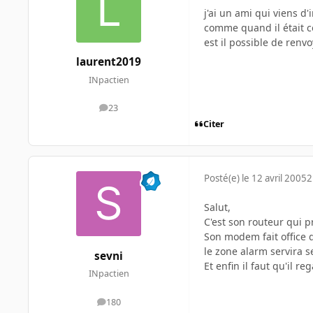
j'ai un ami qui viens d
comme quand il était 
est il possible de renvo
laurent2019
INpactien
23
messages
Citer
Posté(e)
le 12 avril 2005
2
Salut,
C'est son routeur qui p
Son modem fait office d
le zone alarm servira 
sevni
Et enfin il faut qu'il 
INpactien
180
messages