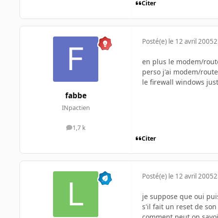
Citer
Posté(e)
le 12 avril 2005
2
en plus le modem/route
perso j'ai modem/route
le firewall windows jus
fabbe
INpactien
1,7 k
messages
Citer
Posté(e)
le 12 avril 2005
2
je suppose que oui pui
s'il fait un reset de s
comment peut on savoir