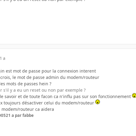
1 a
login est mot de passe pour la connexion interent
 je crois, le mot de passe admin du modem/routeur
 les mots de passes hein ?
 s'il y a eu un reset ou non par exemple ?
 le savoir et de toute facon ca n'influ pas sur son fonctionnement
peux toujours désactiver celui du modem/routeur
u modem/routeur ca aidera
2005
21 a
par fabbe