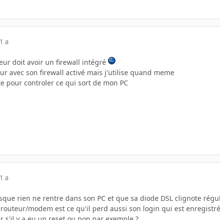
1 a
ur doit avoir un firewall intégré
ur avec son firewall activé mais j'utilise quand meme
te pour controler ce qui sort de mon PC
1 a
sque rien ne rentre dans son PC et que sa diode DSL clignote régu
on routeur/modem est ce qu'il perd aussi son login qui est enregistré
 s'il y a eu un reset ou non par exemple ?